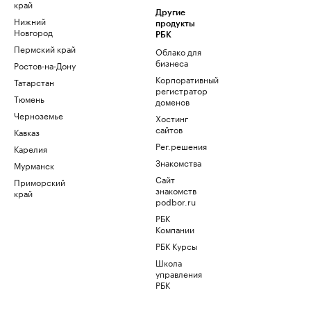
край
Другие
Нижний
продукты
Новгород
РБК
Пермский край
Облако для
бизнеса
Ростов-на-Дону
Корпоративный
Татарстан
регистратор
Тюмень
доменов
Черноземье
Хостинг
сайтов
Кавказ
Рег.решения
Карелия
Знакомства
Мурманск
Сайт
Приморский
знакомств
край
podbor.ru
РБК
Компании
РБК Курсы
Школа
управления
РБК