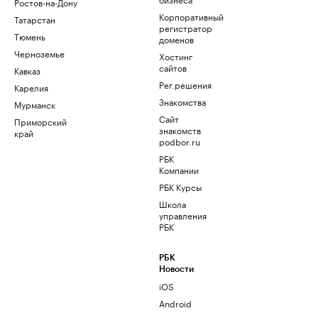
Ростов-на-Дону
Корпоративный
Татарстан
регистратор
Тюмень
доменов
Черноземье
Хостинг
сайтов
Кавказ
Рег.решения
Карелия
Знакомства
Мурманск
Сайт
Приморский
знакомств
край
podbor.ru
РБК
Компании
РБК Курсы
Школа
управления
РБК
РБК
Новости
iOS
Android