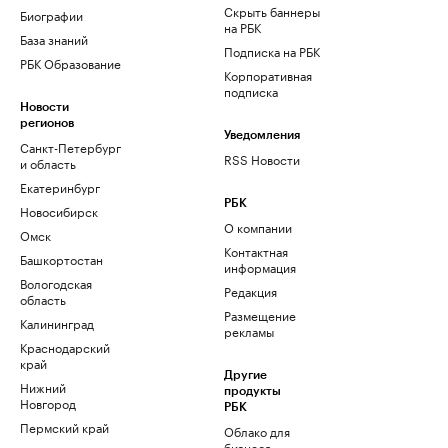
Скрыть баннеры
Биографии
на РБК
База знаний
Подписка на РБК
РБК Образование
Корпоративная
подписка
Новости
регионов
Уведомления
Санкт-Петербург
RSS Новости
и область
Екатеринбург
РБК
Новосибирск
О компании
Омск
Контактная
Башкортостан
информация
Вологодская
Редакция
область
Размещение
Калининград
рекламы
Краснодарский
край
Другие
Нижний
продукты
Новгород
РБК
Пермский край
Облако для
бизнеса