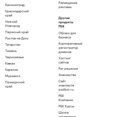
Размещение
Калининград
рекламы
Краснодарский
край
Другие
Нижний
продукты
Новгород
РБК
Пермский край
Облако для
бизнеса
Ростов-на-Дону
Корпоративный
Татарстан
регистратор
Тюмень
доменов
Черноземье
Хостинг
сайтов
Кавказ
Рег.решения
Карелия
Знакомства
Мурманск
Сайт
Приморский
знакомств
край
podbor.ru
РБК
Компании
РБК Курсы
Школа
управления