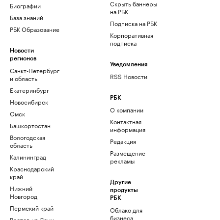
Скрыть баннеры
Биографии
на РБК
База знаний
Подписка на РБК
РБК Образование
Корпоративная
подписка
Новости
регионов
Уведомления
Санкт-Петербург
RSS Новости
и область
Екатеринбург
РБК
Новосибирск
О компании
Омск
Контактная
Башкортостан
информация
Вологодская
Редакция
область
Размещение
Калининград
рекламы
Краснодарский
край
Другие
Нижний
продукты
Новгород
РБК
Пермский край
Облако для
бизнеса
Ростов-на-Дону