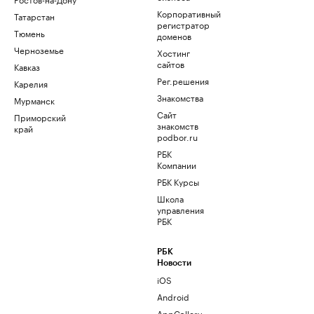
Корпоративный
Татарстан
регистратор
Тюмень
доменов
Черноземье
Хостинг
сайтов
Кавказ
Рег.решения
Карелия
Знакомства
Мурманск
Сайт
Приморский
знакомств
край
podbor.ru
РБК
Компании
РБК Курсы
Школа
управления
РБК
РБК
Новости
iOS
Android
AppGallery