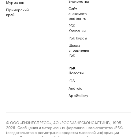
Знакомства
Мурманск
Сайт
Приморский
знакомств
край
podbor.ru
РБК
Компании
РБК Курсы
Школа
управления
РБК
РБК
Новости
iOS
Android
AppGallery
© ООО «БИЗНЕСПРЕСС», АО «РОСБИЗНЕСКОНСАЛТИНГ», 1995–
2026. Сообщения и материалы информационного агентства «РБК»
(свидетельство о регистрации средства массовой информации
выдано Федеральной службой по надзору в сфере связи,