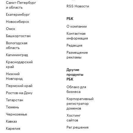
Санкт-Петербург
RSS Новости
и область
Екатеринбург
РБК
Новосибирск
О компании
Омск
Контактная
Башкортостан
информация
Вологодская
Редакция
область
Размещение
Калининград
рекламы
Краснодарский
край
Другие
Нижний
продукты
Новгород
РБК
Пермский край
Облако для
бизнеса
Ростов-на-Дону
Корпоративный
Татарстан
регистратор
Тюмень
доменов
Черноземье
Хостинг
сайтов
Кавказ
Рег.решения
Карелия