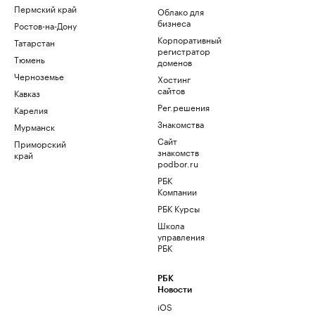
Пермский край
Облако для
бизнеса
Ростов-на-Дону
Корпоративный
Татарстан
регистратор
Тюмень
доменов
Черноземье
Хостинг
сайтов
Кавказ
Рег.решения
Карелия
Знакомства
Мурманск
Сайт
Приморский
знакомств
край
podbor.ru
РБК
Компании
РБК Курсы
Школа
управления
РБК
РБК
Новости
iOS