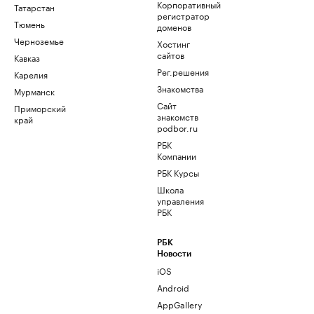
Корпоративный
Татарстан
регистратор
Тюмень
доменов
Черноземье
Хостинг
сайтов
Кавказ
Рег.решения
Карелия
Знакомства
Мурманск
Сайт
Приморский
знакомств
край
podbor.ru
РБК
Компании
РБК Курсы
Школа
управления
РБК
РБК
Новости
iOS
Android
AppGallery