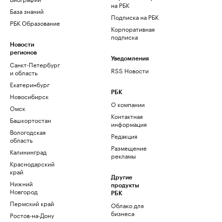
на РБК
База знаний
Подписка на РБК
РБК Образование
Корпоративная
подписка
Новости
регионов
Уведомления
Санкт-Петербург
RSS Новости
и область
Екатеринбург
РБК
Новосибирск
О компании
Омск
Контактная
Башкортостан
информация
Вологодская
Редакция
область
Размещение
Калининград
рекламы
Краснодарский
край
Другие
Нижний
продукты
Новгород
РБК
Пермский край
Облако для
бизнеса
Ростов-на-Дону