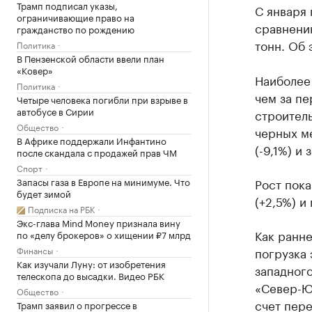
Трамп подписал указы,
С января 
ограничивающие право на
сравнени
гражданство по рождению
тонн. Об
Политика
В Пензенской области ввели план
«Ковер»
Наиболее 
Политика
чем за пе
Четыре человека погибли при взрыве в
автобусе в Сирии
строител
Общество
черных ме
В Африке поддержали Инфантино
(-9,1%) и 
после скандала с продажей прав ЧМ
Спорт
Запасы газа в Европе на минимуме. Что
Рост пока
будет зимой
(+2,5%) 
Подписка на РБК
Экс-глава Mind Money признала вину
Как ранн
по «делу брокеров» о хищении ₽7 млрд
Финансы
погрузка 
Как изучали Луну: от изобретения
западног
телескопа до высадки. Видео РБК
«Север-Юг
Общество
счет пере
Трамп заявил о прогрессе в