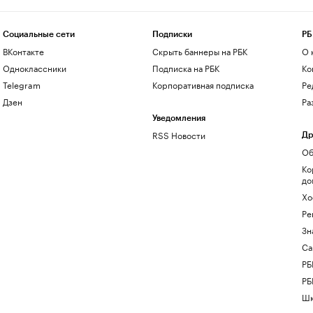
Социальные сети
Подписки
РБ
ВКонтакте
Скрыть баннеры на РБК
О 
Одноклассники
Подписка на РБК
Ко
Telegram
Корпоративная подписка
Ре
Дзен
Ра
Уведомления
RSS Новости
Др
Об
Ко
до
Хо
Ре
Зн
Са
РБ
РБ
Шк