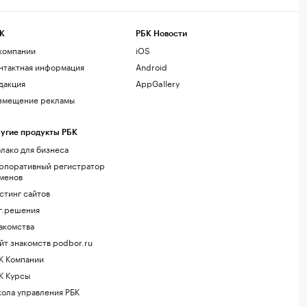
К
РБК Новости
компании
iOS
нтактная информация
Android
дакция
AppGallery
змещение рекламы
угие продукты РБК
лако для бизнеса
рпоративный регистратор
менов
стинг сайтов
г.решения
акомства
йт знакомств podbor.ru
К Компании
К Курсы
ола управления РБК