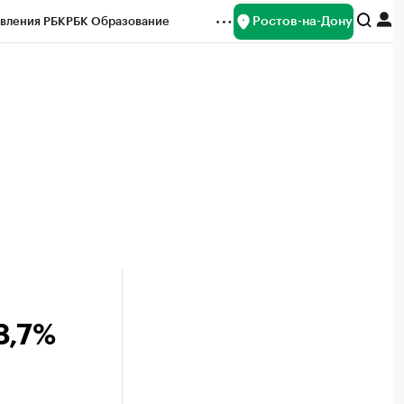
Ростов-на-Дону
вления РБК
РБК Образование
редитные рейтинги
Франшизы
Газета
ок наличной валюты
8,7%