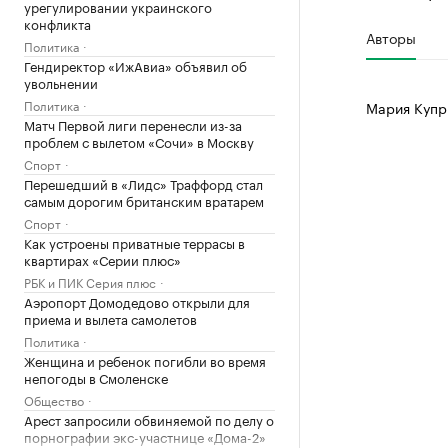
урегулировании украинского
конфликта
Авторы
Политика
Гендиректор «ИжАвиа» объявил об
увольнении
Политика
Мария Купр
Матч Первой лиги перенесли из-за
проблем с вылетом «Сочи» в Москву
Спорт
Перешедший в «Лидс» Траффорд стал
самым дорогим британским вратарем
Спорт
Как устроены приватные террасы в
квартирах «Серии плюс»
РБК и ПИК Серия плюс
Аэропорт Домодедово открыли для
приема и вылета самолетов
Политика
Женщина и ребенок погибли во время
непогоды в Смоленске
Общество
Арест запросили обвиняемой по делу о
порнографии экс-участнице «Дома-2»