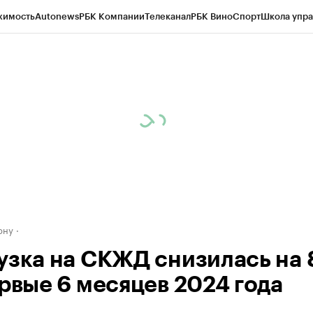
жимость
Autonews
РБК Компании
Телеканал
РБК Вино
Спорт
Школа упра
д
Стиль
Крипто
РБК Бизнес-среда
Дискуссионный клуб
Исследования
К
рагентов
Политика
Экономика
Бизнес
Технологии и медиа
Финансы
Рын
ону
узка на СКЖД снизилась на 
ервые 6 месяцев 2024 года