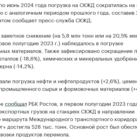
по июнь 2024 года погрузка на СКЖД сократилась на 
ю с аналогичным периодом прошлого года, составив 
 этом сообщает пресс-служба СКЖД.
заметное снижение (на 5,8 млн тонн или на 20,5% ме
рвое полугодие 2023 г.) наблюдалось в погрузке
ьных материалов. Также зафиксировано сокращение 
таллов (-18,6%), химических и минеральных удобрен
зерна (-14,2%).
зали погрузка нефти и нефтепродуктов (+2,6%), цеме
и промышленного сырья и формовочных материалов (+
ее
сообщал
РБК Ростов, в первом полугодии 2023 год
экспортных грузов на станциях СКЖД в направлении
о маршрута Международного транспортного коридор
» достигла 528 тыс. тонн. Основной рост был обесп
возки продуктов перемола.