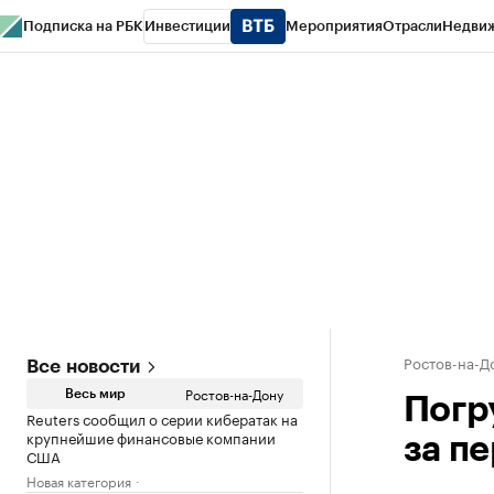
Подписка на РБК
Инвестиции
Мероприятия
Отрасли
Недви
РБК Курсы
РБК Life
Тренды
Визионеры
Национальные проекты
Горо
Спецпроекты СПб
Конференции СПб
Спецпроекты
Проверка конт
Ростов-на-Д
Все новости
Ростов-на-Дону
Весь мир
Погр
Reuters сообщил о серии кибератак на
крупнейшие финансовые компании
за п
США
Новая категория