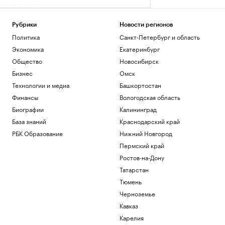
Общество
Иран сообщил об «операции против
целей врага» в Ормузском проливе
Рубрики
Новости регионов
Политика
Политика
Санкт-Петербург и область
Шнайдер обыграла Калинскую и вышла
Экономика
Екатеринбург
в четвертый круг турнира в Торонто
Общество
Новосибирск
Спорт
Бизнес
Омск
В горах Казахстана эвакуировали еще
одного туриста из России
Технологии и медиа
Башкортостан
Общество
Финансы
Вологодская область
В Смоленской области ввели режим ЧС
Биографии
Калининград
после мощного циклона
База знаний
Краснодарский край
Общество
РБК Образование
Нижний Новгород
Загрузить еще
Пермский край
Ростов-на-Дону
Татарстан
Тюмень
Черноземье
Кавказ
Карелия