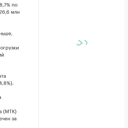
8,7% по
26,6 млн
ньше,
погрузки
ий
нта
4,8%).
а
а (МТК)
ечен за