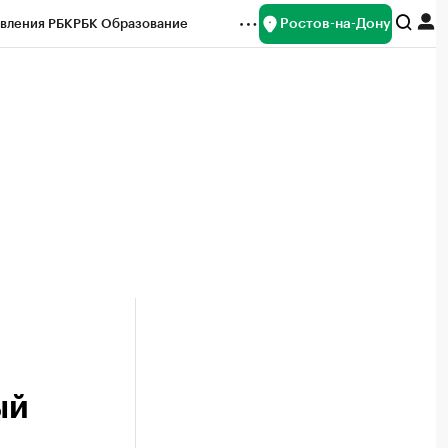
Ростов-на-Дону
вления РБК
РБК Образование
редитные рейтинги
Франшизы
Газета
ок наличной валюты
ый