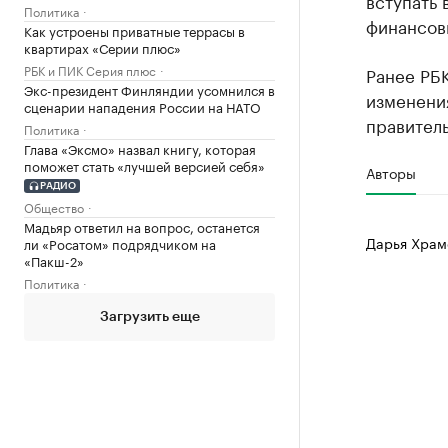
вступать 
Политика
финансов
Как устроены приватные террасы в
квартирах «Серии плюс»
РБК и ПИК Серия плюс
Ранее РБ
Экс-президент Финляндии усомнился в
изменени
сценарии нападения России на НАТО
правител
Политика
Глава «Эксмо» назвал книгу, которая
поможет стать «лучшей версией себя»
Авторы
РАДИО
Общество
Мадьяр ответил на вопрос, останется
Дарья Храм
ли «Росатом» подрядчиком на
«Пакш-2»
Политика
Загрузить еще