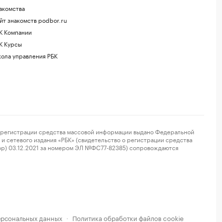
акомства
йт знакомств podbor.ru
К Компании
К Курсы
ола управления РБК
регистрации средства массовой информации выдано Федеральной
и сетевого издания «РБК» (свидетельство о регистрации средства
ор) 03.12.2021 за номером ЭЛ №ФС77-82385) сопровождаются
ерсональных данных
Политика обработки файлов cookie
·