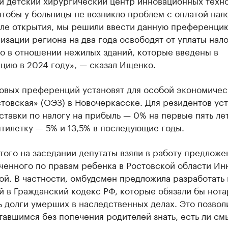
й детский хирургический центр инновационных техно
чтобы у больницы не возникло проблем с оплатой нал
сле открытия, мы решили ввести данную преференци
зации региона на два года освободят от уплаты нало
о в отношении нежилых зданий, которые введены в
цию в 2024 году», — сказал Ищенко.
говых преференций установят для особой экономичес
товская» (ОЭЗ) в Новочеркасске. Для резидентов ус
ставки по налогу на прибыль — 0% на первые пять лет
тилетку — 5% и 13,5% в последующие годы.
ого на заседании депутаты взяли в работу предложе
ченного по правам ребенка в Ростовской области Ин
й. В частности, омбудсмен предложила разработать
 в Гражданский кодекс РФ, которые обязали бы нот
 долги умерших в наследственных делах. Это позвол
тавшимся без попечения родителей знать, есть ли см