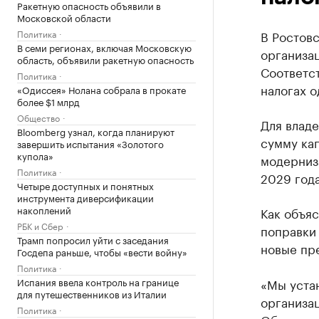
Ракетную опасность объявили в
Московской области
Политика
В Ростовс
В семи регионах, включая Московскую
организа
область, объявили ракетную опасность
Соответст
Политика
налогах о
«Одиссея» Нолана собрала в прокате
более $1 млрд
Общество
Для влад
Bloomberg узнал, когда планируют
сумму кап
завершить испытания «Золотого
купола»
модерниз
Политика
2029 года
Четыре доступных и понятных
инструмента диверсификации
накоплений
Как объя
РБК и Сбер
поправки 
Трамп попросил уйти с заседания
новые пр
Госдепа раньше, чтобы «вести войну»
Политика
Испания ввела контроль на границе
«Мы устан
для путешественников из Италии
организа
Политика