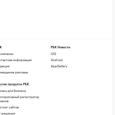
К
РБК Новости
компании
iOS
нтактная информация
Android
дакция
AppGallery
змещение рекламы
угие продукты РБК
лако для бизнеса
рпоративный регистратор
менов
стинг сайтов
г.решения