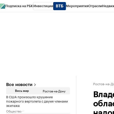
Подписка на РБК
Инвестиции
Мероприятия
Отрасли
Недви
РБК Курсы
РБК Life
Тренды
Визионеры
Национальные проекты
Горо
Спецпроекты СПб
Конференции СПб
Спецпроекты
Проверка конт
Ростов-на-Д
Все новости
Ростов-на-Дону
Весь мир
Влад
В США произошло крушение
пожарного вертолета с двумя членами
обла
экипажа
Общество
нало