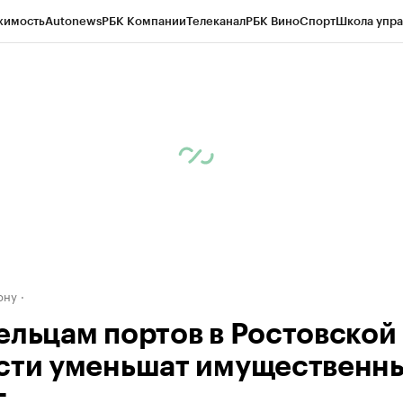
жимость
Autonews
РБК Компании
Телеканал
РБК Вино
Спорт
Школа упра
д
Стиль
Крипто
РБК Бизнес-среда
Дискуссионный клуб
Исследования
К
рагентов
Политика
Экономика
Бизнес
Технологии и медиа
Финансы
Рын
ону
ельцам портов в Ростовской
сти уменьшат имущественн
г