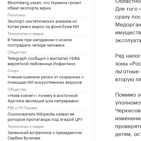
Областно
Bloomberg узнал, что Украине грозит
Для того 
обвал экспорта зерна
Политика
сразу по
Экспорт синтетических алмазов из
Медоргани
Китая резко вырос на фоне бума ИИ
имуществ
Технологии и медиа
эксплуата
В Чехии при нападении с ножом
пострадали четыре человека
Общество
Ряд нало
Telegraph сообщил о выплатах УЕФА
зоны «Рос
вероятной любовнице Инфантино
льготные 
Спорт
Ученые оценили риски от созданных с
вторую пя
помощью ИИ искусственных вирусов
Общество
Помимо эт
«Ноев ковчег»: почему в восточной
Арктике эволюция шла непрерывно
уполномо
РБК и УК Первая
Черкесово
Сооснователь Wikipedia назвал ее
изменений
рупором пропаганды под эгидой ЦРУ
проверять
Технологии и медиа
Зеленский встретился с президентом
детям, ос
Сербии Вучичем