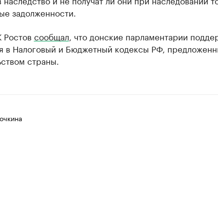
в наследство и не получат ли они при наследовании т
ые задолженности.
К Ростов
сообщал
, что донские парламентарии подде
я в Налоговый и Бюджетный кодексы РФ, предложен
ьством страны.
очкина