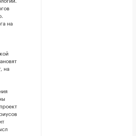
логий.
огов
ю.
га на
кой
тановят
, на
ния
ны
 проект
ариусов
ит
ысл