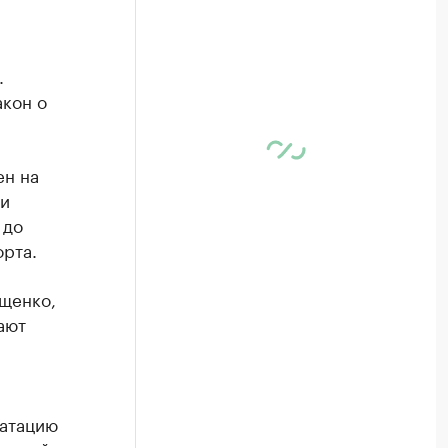
.
акон о
ен на
 и
 до
рта.
щенко,
ают
уатацию