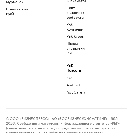
Знакомства
Мурманск
Сайт
Приморский
знакомств
край
podbor.ru
РБК
Компании
РБК Курсы
Школа
управления
РБК
РБК
Новости
iOS
Android
AppGallery
© ООО «БИЗНЕСПРЕСС», АО «РОСБИЗНЕСКОНСАЛТИНГ», 1995–
2026. Сообщения и материалы информационного агентства «РБК»
(свидетельство о регистрации средства массовой информации
выдано Федеральной службой по надзору в сфере связи,