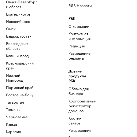
Санкт-Петербург
RSS Новости
и область
Екатеринбург
РБК
Новосибирск
О компании
Омск
Контактная
Башкортостан
информация
Вологодская
Редакция
область
Размещение
Калининград
рекламы
Краснодарский
край
Другие
Нижний
продукты
Новгород
РБК
Пермский край
Облако для
бизнеса
Ростов-на-Дону
Корпоративный
Татарстан
регистратор
Тюмень
доменов
Черноземье
Хостинг
сайтов
Кавказ
Рег.решения
Карелия