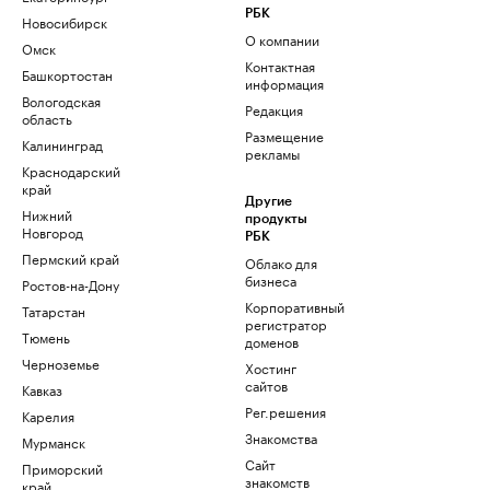
РБК
Новосибирск
О компании
Омск
Контактная
Башкортостан
информация
Вологодская
Редакция
область
Размещение
Калининград
рекламы
Краснодарский
край
Другие
Нижний
продукты
Новгород
РБК
Пермский край
Облако для
бизнеса
Ростов-на-Дону
Корпоративный
Татарстан
регистратор
Тюмень
доменов
Черноземье
Хостинг
сайтов
Кавказ
Рег.решения
Карелия
Знакомства
Мурманск
Сайт
Приморский
знакомств
край