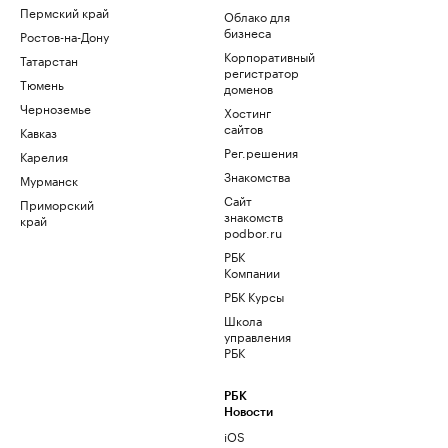
Пермский край
Облако для
бизнеса
Ростов-на-Дону
Корпоративный
Татарстан
регистратор
Тюмень
доменов
Черноземье
Хостинг
сайтов
Кавказ
Рег.решения
Карелия
Знакомства
Мурманск
Сайт
Приморский
знакомств
край
podbor.ru
РБК
Компании
РБК Курсы
Школа
управления
РБК
РБК
Новости
iOS