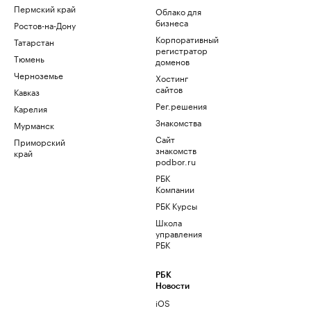
Пермский край
Облако для
бизнеса
Ростов-на-Дону
Корпоративный
Татарстан
регистратор
Тюмень
доменов
Черноземье
Хостинг
сайтов
Кавказ
Рег.решения
Карелия
Знакомства
Мурманск
Сайт
Приморский
знакомств
край
podbor.ru
РБК
Компании
РБК Курсы
Школа
управления
РБК
РБК
Новости
iOS