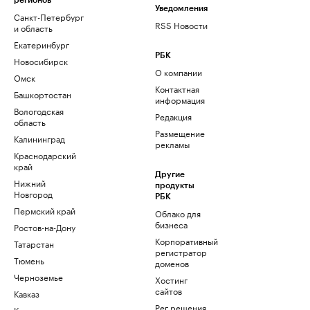
регионов
Уведомления
Санкт-Петербург
RSS Новости
и область
Екатеринбург
РБК
Новосибирск
О компании
Омск
Контактная
Башкортостан
информация
Вологодская
Редакция
область
Размещение
Калининград
рекламы
Краснодарский
край
Другие
Нижний
продукты
Новгород
РБК
Пермский край
Облако для
бизнеса
Ростов-на-Дону
Корпоративный
Татарстан
регистратор
Тюмень
доменов
Черноземье
Хостинг
сайтов
Кавказ
Рег.решения
Карелия