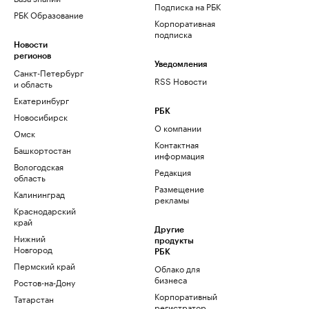
Подписка на РБК
РБК Образование
Корпоративная
подписка
Новости
регионов
Уведомления
Санкт-Петербург
RSS Новости
и область
Екатеринбург
РБК
Новосибирск
О компании
Омск
Контактная
Башкортостан
информация
Вологодская
Редакция
область
Размещение
Калининград
рекламы
Краснодарский
край
Другие
Нижний
продукты
Новгород
РБК
Пермский край
Облако для
бизнеса
Ростов-на-Дону
Корпоративный
Татарстан
регистратор