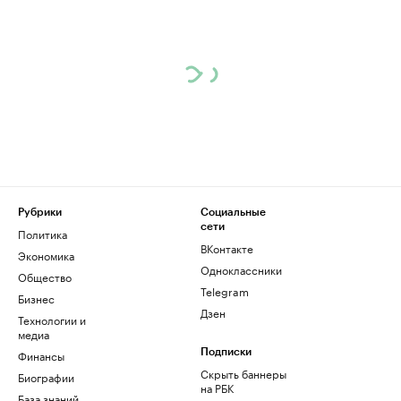
Рубрики
Социальные
сети
Политика
ВКонтакте
Экономика
Одноклассники
Общество
Telegram
Бизнес
Дзен
Технологии и
медиа
Финансы
Подписки
Скрыть баннеры
Биографии
на РБК
База знаний