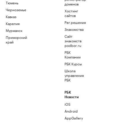
Тюмень
доменов
Черноземье
Хостинг
сайтов
Кавказ
Рег.решения
Карелия
Знакомства
Мурманск
Сайт
Приморский
знакомств
край
podbor.ru
РБК
Компании
РБК Курсы
Школа
управления
РБК
РБК
Новости
iOS
Android
AppGallery