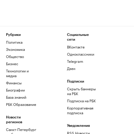
Рубрики
Социальные
сети
Политика
ВКонтакте
Экономика
Одноклассники
Общество
Telegram
Бизнес
Дзен
Технологии и
медиа
Финансы
Подписки
Скрыть баннеры
Биографии
на РБК
База знаний
Подписка на РБК
РБК Образование
Корпоративная
подписка
Новости
регионов
Уведомления
Санкт-Петербург
RSS Новости
и область