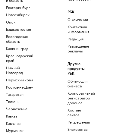
Екатеринбург
РБК
Новосибирск
О компании
Омск
Контактная
Башкортостан
информация
Вологодская
Редакция
область
Размещение
Калининград
рекламы
Краснодарский
край
Другие
Нижний
продукты
Новгород
РБК
Пермский край
Облако для
бизнеса
Ростов-на-Дону
Корпоративный
Татарстан
регистратор
Тюмень
доменов
Черноземье
Хостинг
сайтов
Кавказ
Рег.решения
Карелия
Знакомства
Мурманск