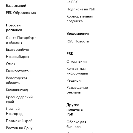
на РБК
База знаний
Подписка на РБК
РБК Образование
Корпоративная
подписка
Новости
регионов
Уведомления
Санкт-Петербург
RSS Новости
и область
Екатеринбург
РБК
Новосибирск
О компании
Омск
Контактная
Башкортостан
информация
Вологодская
Редакция
область
Размещение
Калининград
рекламы
Краснодарский
край
Другие
Нижний
продукты
Новгород
РБК
Пермский край
Облако для
бизнеса
Ростов-на-Дону