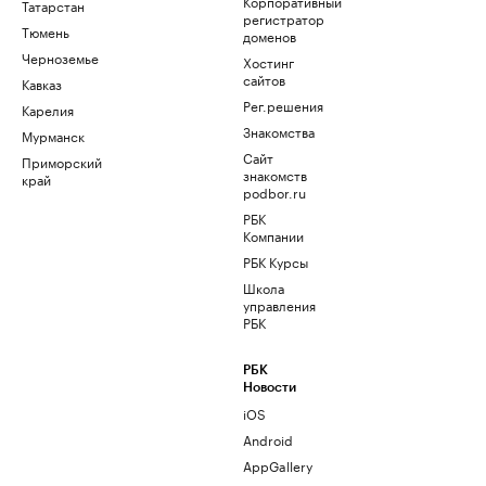
Корпоративный
Татарстан
регистратор
Тюмень
доменов
Черноземье
Хостинг
сайтов
Кавказ
Рег.решения
Карелия
Знакомства
Мурманск
Сайт
Приморский
знакомств
край
podbor.ru
РБК
Компании
РБК Курсы
Школа
управления
РБК
РБК
Новости
iOS
Android
AppGallery