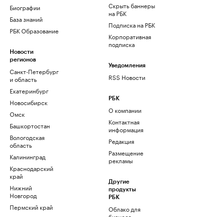
Скрыть баннеры
Биографии
на РБК
База знаний
Подписка на РБК
РБК Образование
Корпоративная
подписка
Новости
регионов
Уведомления
Санкт-Петербург
RSS Новости
и область
Екатеринбург
РБК
Новосибирск
О компании
Омск
Контактная
Башкортостан
информация
Вологодская
Редакция
область
Размещение
Калининград
рекламы
Краснодарский
край
Другие
Нижний
продукты
Новгород
РБК
Пермский край
Облако для
бизнеса