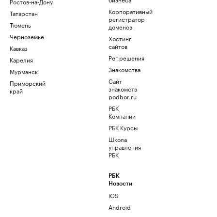
Ростов-на-Дону
Корпоративный
Татарстан
регистратор
Тюмень
доменов
Черноземье
Хостинг
сайтов
Кавказ
Рег.решения
Карелия
Знакомства
Мурманск
Сайт
Приморский
знакомств
край
podbor.ru
РБК
Компании
РБК Курсы
Школа
управления
РБК
РБК
Новости
iOS
Android