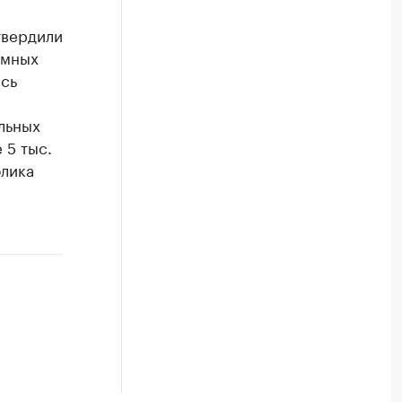
твердили
амных
ись
льных
 5 тыс.
блика