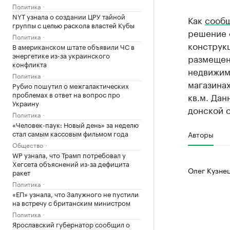
Политика
NYT узнала о создании ЦРУ тайной
Как
сооб
группы с целью раскола властей Кубы
решение 
Политика
конструкц
В американском штате объявили ЧС в
энергетике из-за украинского
размещен
конфликта
недвижимо
Политика
магазинах
Рубио пошутил о межгалактических
проблемах в ответ на вопрос про
кв.м. Дан
Украину
донской 
Политика
«Человек-паук: Новый день» за неделю
стал самым кассовым фильмом года
Авторы
Общество
WP узнала, что Трамп потребовал у
Хегсета объяснений из-за дефицита
Олег Кузне
ракет
Политика
«ЕП» узнала, что Залужного не пустили
на встречу с британским министром
Политика
Ярославский губернатор сообщил о