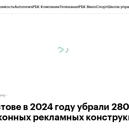
жимость
Autonews
РБК Компании
Телеканал
РБК Вино
Спорт
Школа упра
д
Стиль
Крипто
РБК Бизнес-среда
Дискуссионный клуб
Исследования
К
рагентов
Политика
Экономика
Бизнес
Технологии и медиа
Финансы
Рын
ону
стове в 2024 году убрали 28
конных рекламных констру