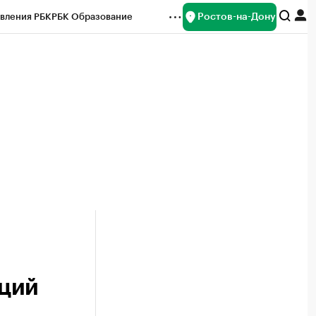
Ростов-на-Дону
вления РБК
РБК Образование
редитные рейтинги
Франшизы
Газета
ок наличной валюты
0
кций