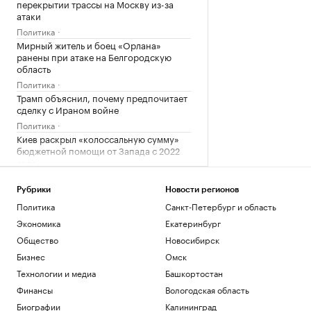
перекрытии трассы на Москву из-за
атаки
Политика
Мирный житель и боец «Орлана»
ранены при атаке на Белгородскую
область
Политика
Трамп объяснил, почему предпочитает
сделку с Ираном войне
Политика
Киев раскрыл «колоссальную сумму»
бюджетной помощи от Запада с 2022
года
Политика
Число закрытых за ночь российских
Рубрики
Новости регионов
аэропортов выросло до восьми
Политика
Санкт-Петербург и область
Политика
Экономика
Екатеринбург
Общество
Новосибирск
Загрузить еще
Бизнес
Омск
Технологии и медиа
Башкортостан
Финансы
Вологодская область
Биографии
Калининград