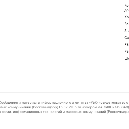
Ко
до
Хо
Ре
Зн
Са
РБ
РБ
Шк
ения и материалы информационного агентства «РБК» (свидетельство о 
овых коммуникаций (Роскомнадзор) 09.12.2015 за номером ИА №ФС77-63848) 
 связи, информационных технологий и массовых коммуникаций (Роскомнадз