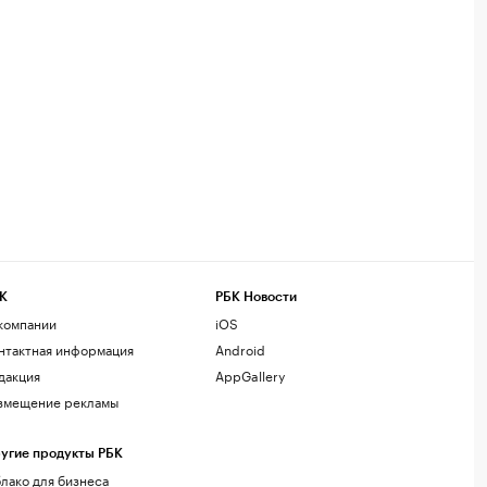
К
РБК Новости
компании
iOS
нтактная информация
Android
дакция
AppGallery
змещение рекламы
угие продукты РБК
лако для бизнеса