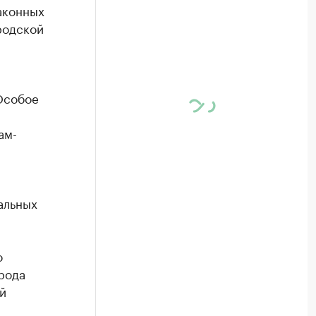
аконных
родской
 Особое
ам-
альных
о
рода
й