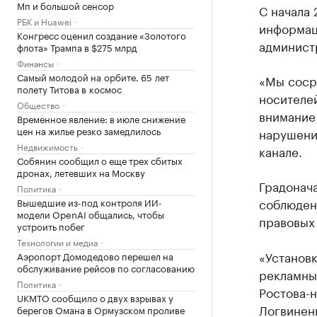
Мп и большой сенсор
С начала 
РБК и Huawei
информац
Конгресс оценил создание «Золотого
админист
флота» Трампа в $275 млрд
Финансы
Самый молодой на орбите. 65 лет
«Мы соср
полету Титова в космос
носителей
Общество
внимание
Временное явление: в июле снижение
цен на жилье резко замедлилось
нарушения
Недвижимость
канале.
Собянин сообщил о еще трех сбитых
дронах, летевших на Москву
Градонача
Политика
соблюден
Вышедшие из-под контроля ИИ-
модели OpenAI общались, чтобы
правовых 
устроить побег
Технологии и медиа
«Установ
Аэропорт Домодедово перешел на
обслуживание рейсов по согласованию
рекламны
Политика
Ростова-н
UKMTO сообщило о двух взрывах у
Логвинен
берегов Омана в Ормузском проливе