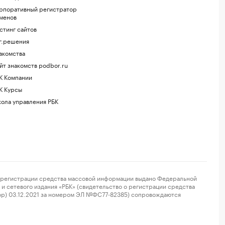
рпоративный регистратор
менов
стинг сайтов
г.решения
акомства
йт знакомств podbor.ru
К Компании
К Курсы
ола управления РБК
регистрации средства массовой информации выдано Федеральной
и сетевого издания «РБК» (свидетельство о регистрации средства
ор) 03.12.2021 за номером ЭЛ №ФС77-82385) сопровождаются