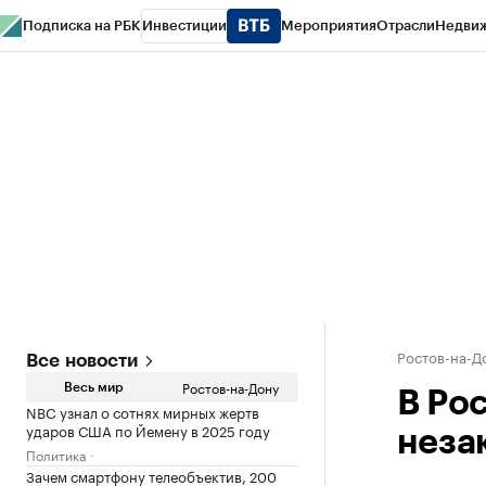
Подписка на РБК
Инвестиции
Мероприятия
Отрасли
Недви
РБК Курсы
РБК Life
Тренды
Визионеры
Национальные проекты
Горо
Спецпроекты СПб
Конференции СПб
Спецпроекты
Проверка конт
Ростов-на-Д
Все новости
Ростов-на-Дону
Весь мир
В Ро
NBC узнал о сотнях мирных жертв
ударов США по Йемену в 2025 году
неза
Политика
Зачем смартфону телеобъектив, 200