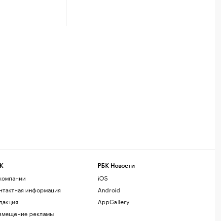
К
РБК Новости
компании
iOS
нтактная информация
Android
дакция
AppGallery
змещение рекламы