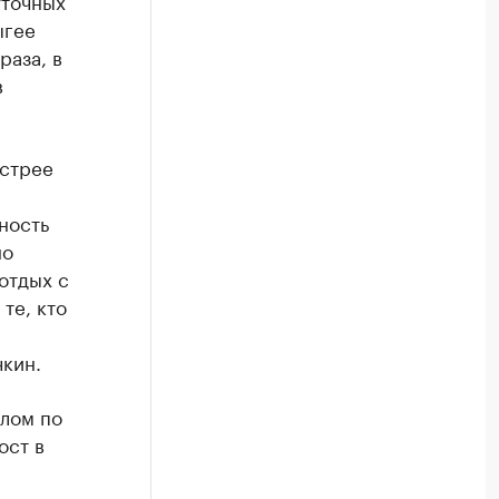
уточных
ыгее
раза, в
в
ыстрее
ность
но
отдых с
те, кто
кин.
лом по
ост в