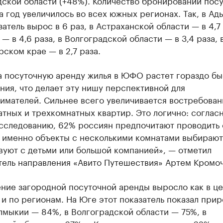
дской области (+48%). Количество бронирований пос
а год увеличилось во всех южных регионах. Так, в Ад
затель вырос в 6 раз, в Астраханской области — в 4,7 
— в 4,6 раза, в Волгоградской области — в 3,4 раза, 
ском крае — в 2,7 раза.
а посуточную аренду жилья в ЮФО растет гораздо б
ия, что делает эту нишу перспективной для
имателей. Сильнее всего увеличивается востребован
тных и трехкомнатных квартир. Это логично: соглас
сследованию, 62% россиян предпочитают проводить 
 именно объекты с несколькими комнатами выбирают 
вуют с детьми или большой компанией», — отметил
тель направления «Авито Путешествия» Артем Кромоч
ние загородной посуточной аренды выросло как в це
и по регионам. На Юге этот показатель показал прир
лмыкии — 84%, в Волгоградской области — 75%, в