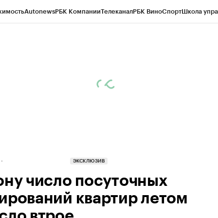
жимость
Autonews
РБК Компании
Телеканал
РБК Вино
Спорт
Школа упра
д
Стиль
Крипто
РБК Бизнес-среда
Дискуссионный клуб
Исследования
К
рагентов
Политика
Экономика
Бизнес
Технологии и медиа
Финансы
Рын
ЭКСКЛЮЗИВ
ону число посуточных
ирований квартир летом
сло втрое