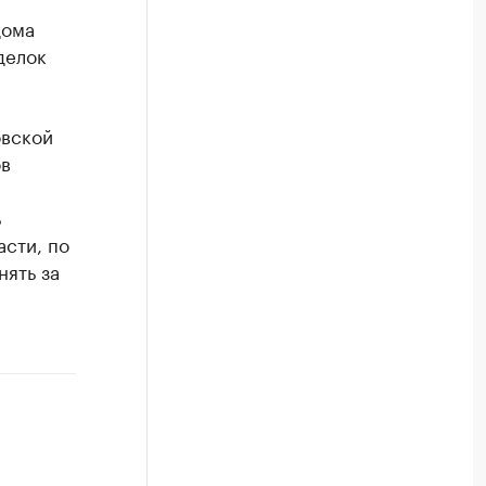
дома
делок
овской
ов
ь
сти, по
нять за