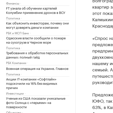
Волгогра
Финансы
квартир з
FT узнала об обучении картелей
этот пока
Колумбии применению дронов в ВСУ
Политика
Калмыкии 
Как объяснить инвесторам, почему они
Краснодар
могут доверять деньги компании
РБК и МСП Банк
«Спрос н
Одесские власти сообщили о пожаре
на сухогрузе в Черном море
предложен
Политика
предприн
Требования к обработке персональных
двухкомна
данных: полный гайд
нашему и
РБК Компании
Военная операция на Украине. Главное
семьей. А
Политика
путешест
Акции IT-компании «Софтлайн»
руководи
подскочили на 16% без видимых
причин
Инвестиции
Предложе
Ученые из США показали уникальные
ЮФО, так 
фото Солнца с «перьями» на
63%, в Ка
поверхности
Общество