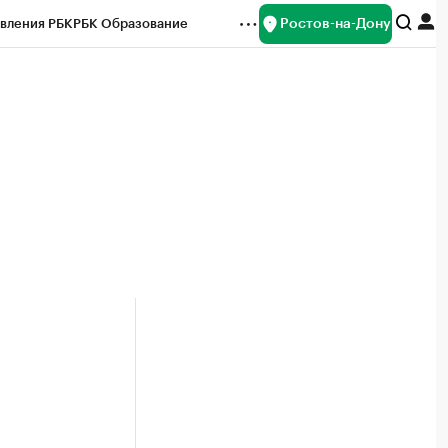
Ростов-на-Дону
вления РБК
РБК Образование
редитные рейтинги
Франшизы
Газета
ок наличной валюты