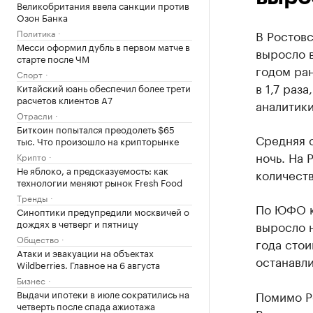
Великобритания ввела санкции против
Озон Банка
Политика
В Ростов
Месси оформил дубль в первом матче в
выросло 
старте после ЧМ
годом ра
Спорт
в 1,7 раз
Китайский юань обеспечил более трети
расчетов клиентов А7
аналитики
Отрасли
Биткоин попытался преодолеть $65
Средняя с
тыс. Что произошло на крипторынке
ночь. На
Крипто
Не яблоко, а предсказуемость: как
количест
технологии меняют рынок Fresh Food
Тренды
По ЮФО к
Синоптики предупредили москвичей о
дождях в четверг и пятницу
выросло н
Общество
года стои
Атаки и эвакуации на объектах
останавли
Wildberries. Главное на 6 августа
Бизнес
Выдачи ипотеки в июле сократились на
Помимо Р
четверть после спада ажиотажа