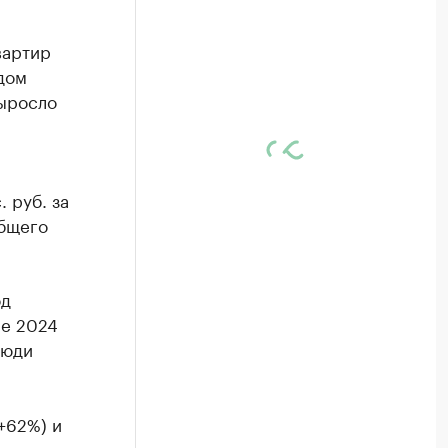
вартир
дом
выросло
 руб. за
общего
од
не 2024
люди
+62%) и