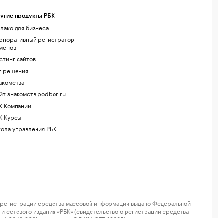
угие продукты РБК
лако для бизнеса
рпоративный регистратор
менов
стинг сайтов
г.решения
акомства
йт знакомств podbor.ru
К Компании
К Курсы
ола управления РБК
регистрации средства массовой информации выдано Федеральной
и сетевого издания «РБК» (свидетельство о регистрации средства