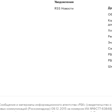
Уведомления
RSS Новости
Др
Об
Ко
до
Хо
Ре
Зн
Са
РБ
РБ
Шк
ения и материалы информационного агентства «РБК» (свидетельство о 
овых коммуникаций (Роскомнадзор) 09.12.2015 за номером ИА №ФС77-63848) 