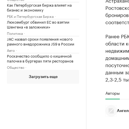
Астрахан
Как Петербургская биржа влияет на
Ростовск
бизнес и экономику
бронирова
РБК и Петербургская Биржа
соответст
Люксембург обвинил ЕС во взятии
Шенгена «в заложники»
Политика
Ранее РБК
JAC назвал сроки появления нового
области к
рамного внедорожника JS9 в России
недвижимо
Авто
Роскачество сообщило о кишечной
домашним
палочке в бургерах пяти ресторанов
посуточно
Общество
данным за
Загрузить еще
2,3-2,5 ты
Авторы
Ангел