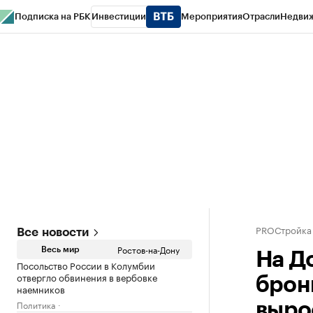
Подписка на РБК
Инвестиции
Мероприятия
Отрасли
Недви
РБК Курсы
РБК Life
Тренды
Визионеры
Национальные проекты
Горо
Спецпроекты СПб
Конференции СПб
Спецпроекты
Проверка конт
PROСтройка
Все новости
Ростов-на-Дону
Весь мир
На Д
Посольство России в Колумбии
отвергло обвинения в вербовке
брон
наемников
Политика
выро