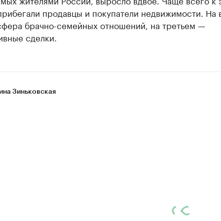
мых жителями России, выросло вдвое. Чаще всего к 
прибегали продавцы и покупатели недвижимости. На 
сфера брачно-семейных отношений, на третьем —
ивные сделки.
ина Зиньковская