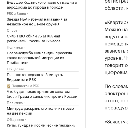
регистра
Будущее Ходынского поля: от пашни и
области, 
аэродрома до города в городе
РБК и Stone
Звезда НБА избежал наказания за
«Квартиры
незаконное ношение оружия
Можно наб
Спорт
ведутся н
Силы ПВО сбили 75 БПЛА над
регионами России за 12 часов
помещения
Политика
зависеть 
Погранслужба Финляндии пресекла
уровне. Ч
канал нелегальной миграции из
Прибалтики
говорит о
Общество
цифровиз
Главное за неделю за 3 минуты.
Видеоитоги РБК
По словам
Подписка на РБК
Что будет после принятия сенатом
электрон
билля Грэма о санкциях против России
этого, ср
Политика
процедур
Минтруд раскрыл, кто получит право
на две пенсии
Общество
«Зачасту
Киты, тундра и космические пейзажи: