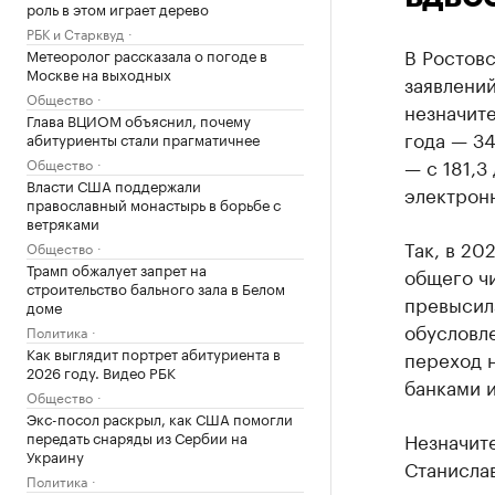
роль в этом играет дерево
РБК и Старквуд
В Ростовс
Метеоролог рассказала о погоде в
Москве на выходных
заявлений
Общество
незначит
Глава ВЦИОМ объяснил, почему
года — 34
абитуриенты стали прагматичнее
— с 181,3
Общество
Власти США поддержали
электронн
православный монастырь в борьбе с
ветряками
Так, в 20
Общество
Трамп обжалует запрет на
общего ч
строительство бального зала в Белом
превысила
доме
обусловле
Политика
Как выглядит портрет абитуриента в
переход 
2026 году. Видео РБК
банками 
Общество
Экс-посол раскрыл, как США помогли
передать снаряды из Сербии на
Незначите
Украину
Станислав
Политика