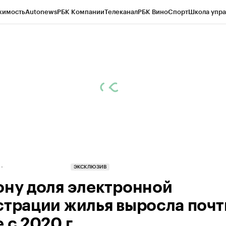
жимость
Autonews
РБК Компании
Телеканал
РБК Вино
Спорт
Школа упра
д
Стиль
Крипто
РБК Бизнес-среда
Дискуссионный клуб
Исследования
К
рагентов
Политика
Экономика
Бизнес
Технологии и медиа
Финансы
Рын
ЭКСКЛЮЗИВ
ону доля электронной
страции жилья выросла почт
 с 2020 г.