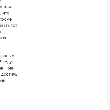
о
м или
, что
 Кроме
вать тот
я
сы», —
 данным
5 году —
ав Нови
 достичь
ачи