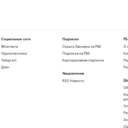
Социальные сети
Подписки
РБ
ВКонтакте
Скрыть баннеры на РБК
О 
Одноклассники
Подписка на РБК
Ко
Telegram
Корпоративная подписка
Ре
Дзен
Ра
Уведомления
RSS Новости
Др
Об
Ко
до
Хо
Ре
Зн
Са