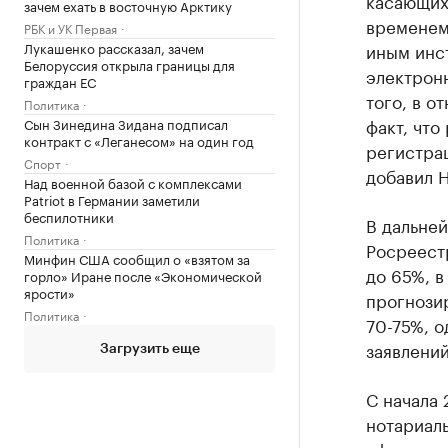
касающих
зачем ехать в восточную Арктику
временем 
РБК и УК Первая
Лукашенко рассказал, зачем
иным инст
Белоруссия открыла границы для
электронн
граждан ЕС
того, в о
Политика
факт, что
Сын Зинедина Зидана подписал
контракт с «Леганесом» на один год
регистра
Спорт
добавил Н
Над военной базой с комплексами
Patriot в Германии заметили
беспилотники
В дальне
Политика
Росреестр
Минфин США сообщил о «взятом за
до 65%, в
горло» Иране после «Экономической
ярости»
прогнозир
Политика
70-75%, 
заявлений
Загрузить еще
С начала 
нотариал