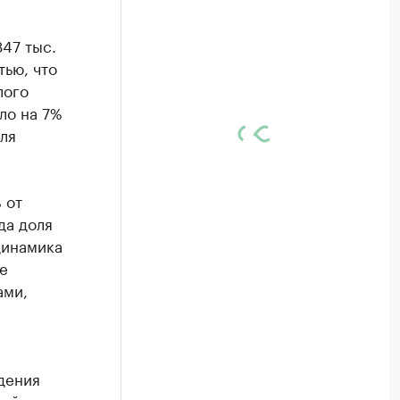
47 тыс.
ью, что
лого
ло на 7%
оля
 от
да доля
динамика
е
ами,
дения