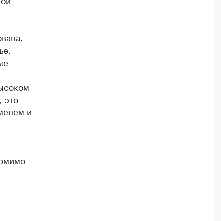
кой
вана.
ье,
ые
высоком
, это
еменем и
Помимо
-