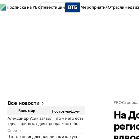
Подписка на РБК
Инвестиции
Мероприятия
Отрасли
Недви
РБК Курсы
РБК Life
Тренды
Визионеры
Национальные проекты
Горо
Спецпроекты СПб
Конференции СПб
Спецпроекты
Проверка конт
PROСтройка
Все новости
Ростов-на-Дону
Весь мир
На Д
Александр Усик заявил, что у него есть
«два варианта» для прощального боя
реги
Спорт
Что такое медленная жизнь и какую
вдвое