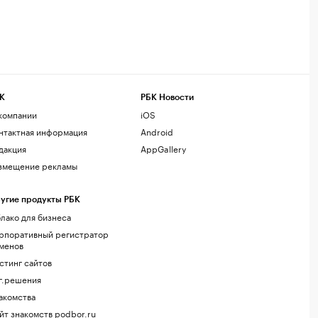
К
РБК Новости
компании
iOS
нтактная информация
Android
дакция
AppGallery
змещение рекламы
угие продукты РБК
лако для бизнеса
рпоративный регистратор
менов
стинг сайтов
г.решения
акомства
йт знакомств podbor.ru