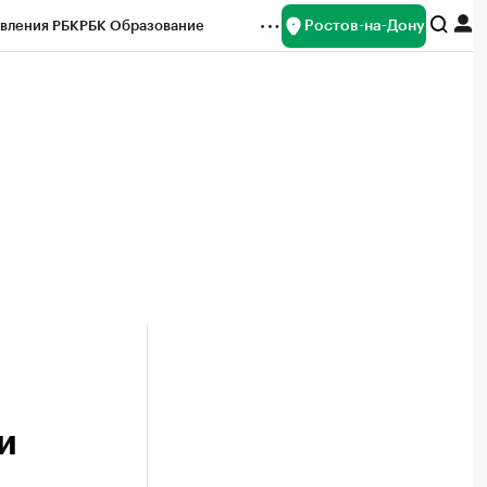
Ростов-на-Дону
вления РБК
РБК Образование
редитные рейтинги
Франшизы
Газета
ок наличной валюты
и