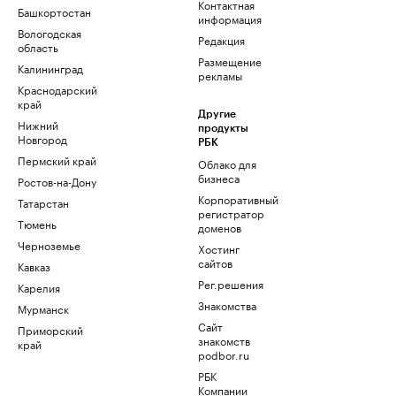
Контактная
Башкортостан
информация
Вологодская
Редакция
область
Размещение
Калининград
рекламы
Краснодарский
край
Другие
Нижний
продукты
Новгород
РБК
Пермский край
Облако для
бизнеса
Ростов-на-Дону
Корпоративный
Татарстан
регистратор
Тюмень
доменов
Черноземье
Хостинг
сайтов
Кавказ
Рег.решения
Карелия
Знакомства
Мурманск
Сайт
Приморский
знакомств
край
podbor.ru
РБК
Компании