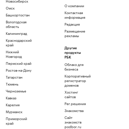
Новосибирск
О компании
Омск
Контактная
Башкортостан
информация
Вологодская
Редакция
область
Размещение
Калининград
рекламы
Краснодарский
край
Другие
Нижний
продукты
Новгород
РБК
Пермский край
Облако для
бизнеса
Ростов-на-Дону
Корпоративный
Татарстан
регистратор
Тюмень
доменов
Черноземье
Хостинг
сайтов
Кавказ
Рег.решения
Карелия
Знакомства
Мурманск
Сайт
Приморский
знакомств
край
podbor.ru