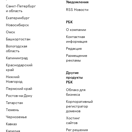
Уведомления
Санкт-Петербург
RSS Новости
и область
Екатеринбург
РБК
Новосибирск
О компании
Омск
Контактная
Башкортостан
информация
Вологодская
Редакция
область
Размещение
Калининград
рекламы
Краснодарский
край
Другие
Нижний
продукты
Новгород
РБК
Пермский край
Облако для
бизнеса
Ростов-на-Дону
Корпоративный
Татарстан
регистратор
Тюмень
доменов
Черноземье
Хостинг
сайтов
Кавказ
Рег.решения
Карелия