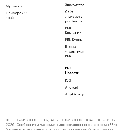
Знакомства
Мурманск
Сайт
Приморский
знакомств
край
podbor.ru
РБК
Компании
РБК Курсы
Школа
управления
РБК
РБК
Новости
iOS
Android
AppGallery
© ООО «БИЗНЕСПРЕСС», АО «РОСБИЗНЕСКОНСАЛТИНГ», 1995–
2026. Сообщения и материалы информационного агентства «РБК»
(свидетельство о регистрации средства массовой информации