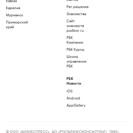
Кавказ
Рег.решения
Карелия
Знакомства
Мурманск
Сайт
Приморский
знакомств
край
podbor.ru
РБК
Компании
РБК Курсы
Школа
управления
РБК
РБК
Новости
iOS
Android
AppGallery
© ООО «БИЗНЕСПРЕСС», АО «РОСБИЗНЕСКОНСАЛТИНГ», 1995–