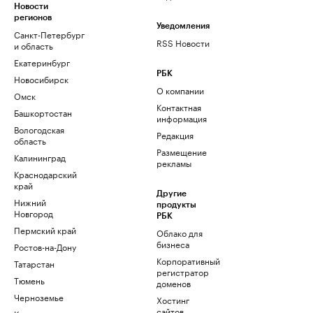
Новости
регионов
Уведомления
Санкт-Петербург
RSS Новости
и область
Екатеринбург
РБК
Новосибирск
О компании
Омск
Контактная
Башкортостан
информация
Вологодская
Редакция
область
Размещение
Калининград
рекламы
Краснодарский
край
Другие
Нижний
продукты
Новгород
РБК
Пермский край
Облако для
бизнеса
Ростов-на-Дону
Корпоративный
Татарстан
регистратор
Тюмень
доменов
Черноземье
Хостинг
сайтов