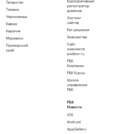
Корпоративный
Татарстан
регистратор
Тюмень
доменов
Черноземье
Хостинг
сайтов
Кавказ
Рег.решения
Карелия
Знакомства
Мурманск
Сайт
Приморский
знакомств
край
podbor.ru
РБК
Компании
РБК Курсы
Школа
управления
РБК
РБК
Новости
iOS
Android
AppGallery