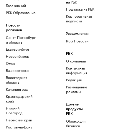
на РБК
База знаний
Подписка на РБК
РБК Образование
Корпоративная
подписка
Новости
регионов
Уведомления
Санкт-Петербург
RSS Новости
и область
Екатеринбург
РБК
Новосибирск
О компании
Омск
Контактная
Башкортостан
информация
Вологодская
Редакция
область
Размещение
Калининград
рекламы
Краснодарский
край
Другие
Нижний
продукты
Новгород
РБК
Пермский край
Облако для
бизнеса
Ростов-на-Дону