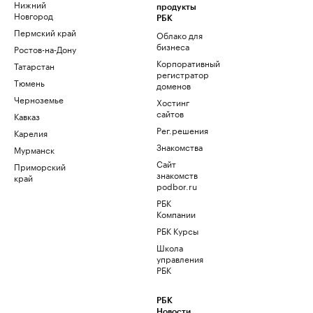
Нижний
продукты
Новгород
РБК
Пермский край
Облако для
бизнеса
Ростов-на-Дону
Корпоративный
Татарстан
регистратор
Тюмень
доменов
Черноземье
Хостинг
сайтов
Кавказ
Рег.решения
Карелия
Знакомства
Мурманск
Сайт
Приморский
знакомств
край
podbor.ru
РБК
Компании
РБК Курсы
Школа
управления
РБК
РБК
Новости