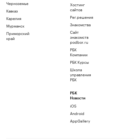
Черноземье
Хостинг
сайтов
Кавказ
Рег.решения
Карелия
Знакомства
Мурманск
Сайт
Приморский
знакомств
край
podbor.ru
РБК
Компании
РБК Курсы
Школа
управления
РБК
РБК
Новости
iOS
Android
AppGallery