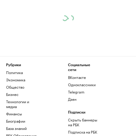
Рубрики
Социальные
сети
Политика
ВКонтакте
Экономика
Одноклассники
Общество
Telegram
Бизнес
Дзен
Технологии и
медиа
Финансы
Подписки
Скрыть баннеры
Биографии
на РБК
База знаний
Подписка на РБК
РБК Образование