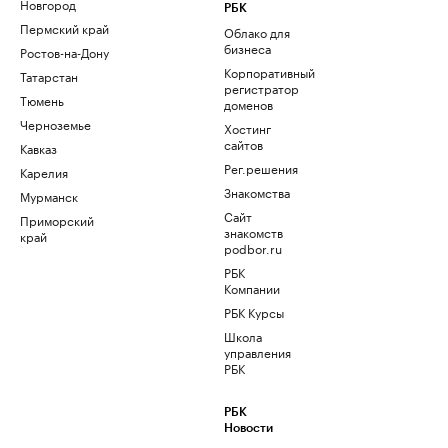
Новгород
РБК
Пермский край
Облако для
бизнеса
Ростов-на-Дону
Корпоративный
Татарстан
регистратор
Тюмень
доменов
Черноземье
Хостинг
сайтов
Кавказ
Рег.решения
Карелия
Знакомства
Мурманск
Сайт
Приморский
знакомств
край
podbor.ru
РБК
Компании
РБК Курсы
Школа
управления
РБК
РБК
Новости