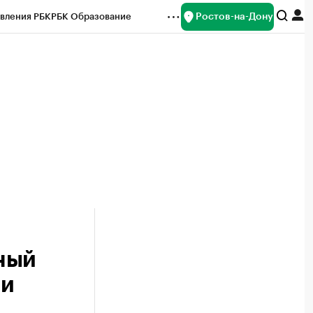
Ростов-на-Дону
вления РБК
РБК Образование
редитные рейтинги
Франшизы
Газета
ок наличной валюты
ный
 и