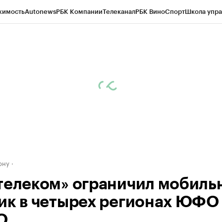
жимость
Autonews
РБК Компании
Телеканал
РБК Вино
Спорт
Школа упра
д
Стиль
Крипто
РБК Бизнес-среда
Дискуссионный клуб
Исследования
К
рагентов
Политика
Экономика
Бизнес
Технологии и медиа
Финансы
Рын
ону
телеком» ограничил мобиль
ик в четырех регионах ЮФО
О