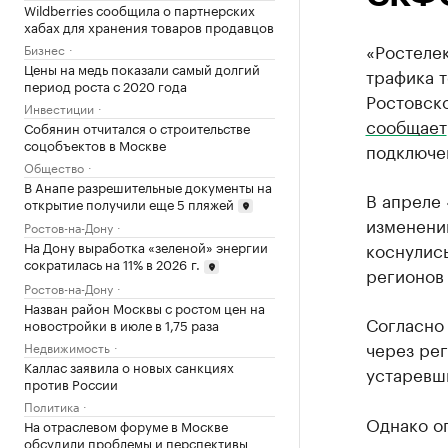
Wildberries сообщила о партнерских
хабах для хранения товаров продавцов
«Ростеле
Бизнес
Цены на медь показали самый долгий
трафика 
период роста с 2020 года
Ростовско
Инвестиции
сообщает
Собянин отчитался о строительстве
соцобъектов в Москве
подключе
Общество
В Анапе разрешительные документы на
В апреле
открытие получили еще 5 пляжей
изменени
Ростов-на-Дону
коснулись
На Дону выработка «зеленой» энергии
сократилась на 11% в 2026 г.
регионов
Ростов-на-Дону
Назван район Москвы с ростом цен на
Согласно
новостройки в июле в 1,75 раза
через ре
Недвижимость
Каллас заявила о новых санкциях
устаревш
против России
Политика
Однако оп
На отраслевом форуме в Москве
обсудили проблемы и перспективы