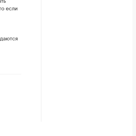
ать
то если
юдаются
В