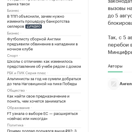
законодат
рынка такси
вызовы на
Бизнес
до 5 авгу
В ТПП объяснили, зачем нужно
изменить процедуру банкротства
блокирова
селлеров
РАДИО
Бизнес
Так, с 5 
Футболисту сборной Англии
перебои в
предъявили обвинение в нападении в
ночном клубе
Минцифры 
Спорт
Школы с отличием: как изменилось
Авторы
представление об учебе рядом с домом
РБК и ПИК Серия плюс
Альпинисты за год не сумели добраться
до тела Наговициной на пике Победы
Ангел
Общество
Как найти свое предназначение и
понять, чем хочется заниматься
Образование
FT узнала о выборе ЕС — расширяться
«сейчас или никогда»
Политика
Почему доллар поднялся выше ₽82: 3