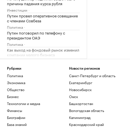
причины падения курса рубля
Инвестиции
Путин провел оперативное совещание
с членами Совбеза
Политика
Путин поговорил по телефону с
президентом ОАЭ
Политика
Как выход на фондовый рынок изменил
компании малого бизнеса
РБК и МСП Банк
В обмелевшем Дунае показался
Рубрики
Новости регионов
фундамент моста времен Римской
Политика
Санкт-Петербург и область
империи. Фото
Экономика
Екатеринбург
Общество
Общество
Новосибирск
Загрузить еще
Бизнес
Омск
Технологии и медиа
Башкортостан
Финансы
Вологодская область
Биографии
Калининград
База знаний
Краснодарский край