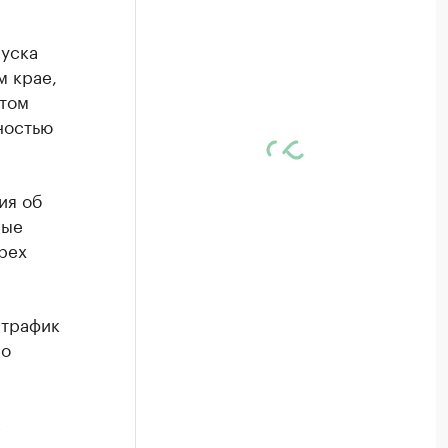
пуска
м крае,
этом
ностью
ия об
рые
рех
 трафик
но
в