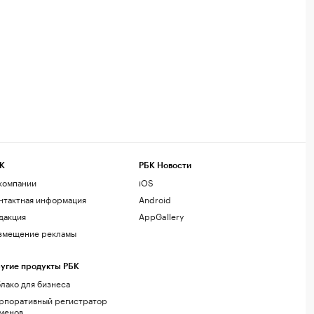
К
РБК Новости
компании
iOS
нтактная информация
Android
дакция
AppGallery
змещение рекламы
угие продукты РБК
лако для бизнеса
рпоративный регистратор
менов