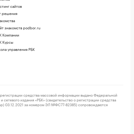
стинг сайтов
г.решения
акомства
йт знакомств podbor.ru
К Компании
К Курсы
ола управления РБК
регистрации средства массовой информации выдано Федеральной
и сетевого издания «РБК» (свидетельство о регистрации средства
ор) 03.12.2021 за номером ЭЛ №ФС77-82385) сопровождаются