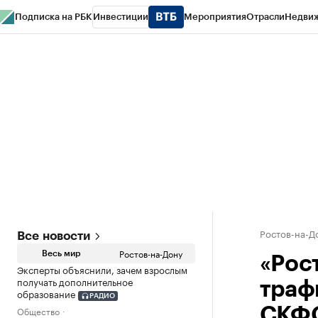
Подписка на РБК
Инвестиции
Мероприятия
Отрасли
Недви
РБК Курсы
РБК Life
Тренды
Визионеры
Национальные проекты
Горо
Спецпроекты СПб
Конференции СПб
Спецпроекты
Проверка конт
Ростов-на-Д
Все новости
Ростов-на-Дону
Весь мир
«Рос
Эксперты объяснили, зачем взрослым
получать дополнительное
траф
образование
РАДИО
Общество
СКФ