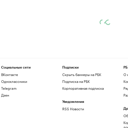
Социальные сети
Подписки
РБ
ВКонтакте
Скрыть баннеры на РБК
О 
Одноклассники
Подписка на РБК
Ко
Telegram
Корпоративная подписка
Ре
Дзен
Ра
Уведомления
RSS Новости
Др
Об
Ко
до