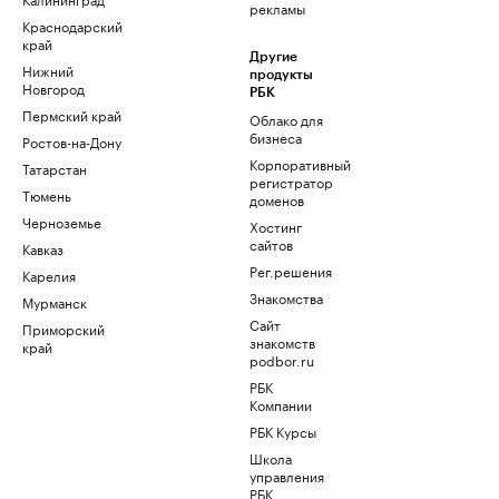
рекламы
Краснодарский
край
Другие
Нижний
продукты
Новгород
РБК
Пермский край
Облако для
бизнеса
Ростов-на-Дону
Корпоративный
Татарстан
регистратор
Тюмень
доменов
Черноземье
Хостинг
сайтов
Кавказ
Рег.решения
Карелия
Знакомства
Мурманск
Сайт
Приморский
знакомств
край
podbor.ru
РБК
Компании
РБК Курсы
Школа
управления
РБК