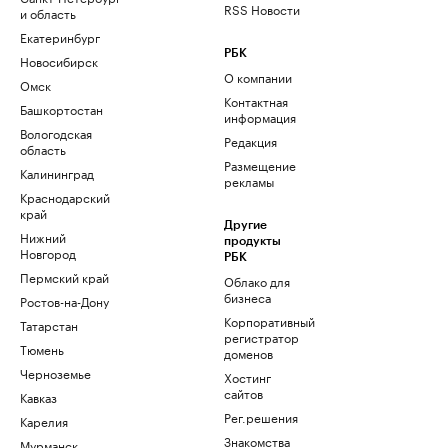
RSS Новости
и область
Екатеринбург
РБК
Новосибирск
О компании
Омск
Контактная
Башкортостан
информация
Вологодская
Редакция
область
Размещение
Калининград
рекламы
Краснодарский
край
Другие
Нижний
продукты
Новгород
РБК
Пермский край
Облако для
бизнеса
Ростов-на-Дону
Корпоративный
Татарстан
регистратор
Тюмень
доменов
Черноземье
Хостинг
сайтов
Кавказ
Рег.решения
Карелия
Знакомства
Мурманск