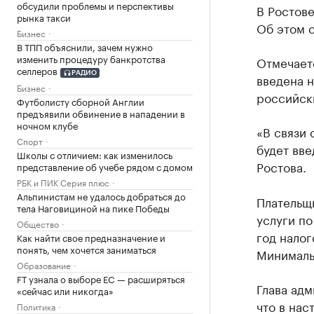
обсудили проблемы и перспективы
В Ростове
рынка такси
Об этом 
Бизнес
В ТПП объяснили, зачем нужно
изменить процедуру банкротства
Отмечаетс
селлеров
РАДИО
введена н
Бизнес
российски
Футболисту сборной Англии
предъявили обвинение в нападении в
ночном клубе
«В связи 
Спорт
будет вве
Школы с отличием: как изменилось
Ростова.
представление об учебе рядом с домом
РБК и ПИК Серия плюс
Альпинистам не удалось добраться до
Плательщ
тела Наговициной на пике Победы
услуги п
Общество
год налог
Как найти свое предназначение и
понять, чем хочется заниматься
Минималь
Образование
FT узнала о выборе ЕС — расширяться
Глава адм
«сейчас или никогда»
что в на
Политика