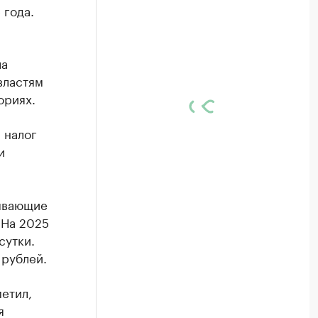
 года.
ла
властям
ориях.
 налог
и
зывающие
 На 2025
сутки.
 рублей.
етил,
я