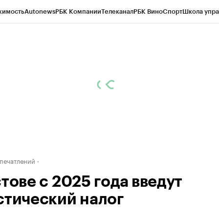
жимость
Autonews
РБК Компании
Телеканал
РБК Вино
Спорт
Школа упра
д
Стиль
Крипто
РБК Бизнес-среда
Дискуссионный клуб
Исследования
К
рагентов
Политика
Экономика
Бизнес
Технологии и медиа
Финансы
Рын
печатлений
тове с 2025 года введут
стический налог