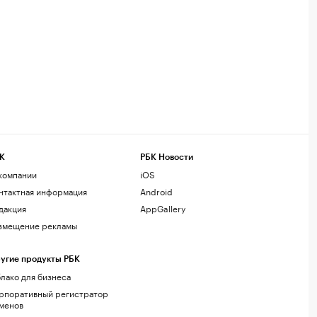
К
РБК Новости
компании
iOS
нтактная информация
Android
дакция
AppGallery
змещение рекламы
угие продукты РБК
лако для бизнеса
рпоративный регистратор
менов