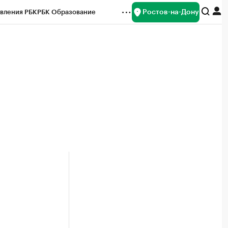
Ростов-на-Дону
вления РБК
РБК Образование
редитные рейтинги
Франшизы
Газета
ок наличной валюты