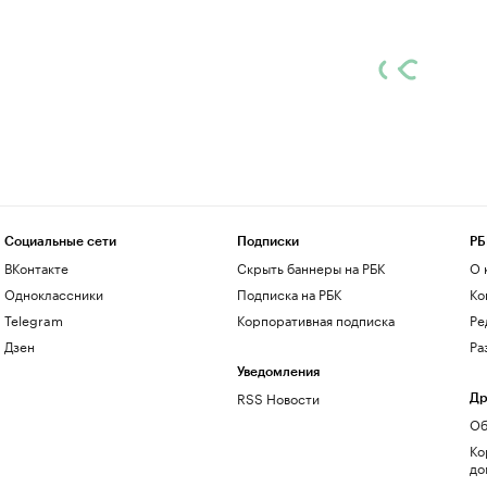
Социальные сети
Подписки
РБ
ВКонтакте
Скрыть баннеры на РБК
О 
Одноклассники
Подписка на РБК
Ко
Telegram
Корпоративная подписка
Ре
Дзен
Ра
Уведомления
RSS Новости
Др
Об
Ко
до