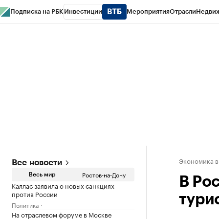
Подписка на РБК
Инвестиции
Мероприятия
Отрасли
Недви
РБК Курсы
РБК Life
Тренды
Визионеры
Национальные проекты
Горо
Спецпроекты СПб
Конференции СПб
Спецпроекты
Проверка конт
Экономика в
Все новости
Ростов-на-Дону
Весь мир
В Рос
Каллас заявила о новых санкциях
против России
тури
Политика
На отраслевом форуме в Москве