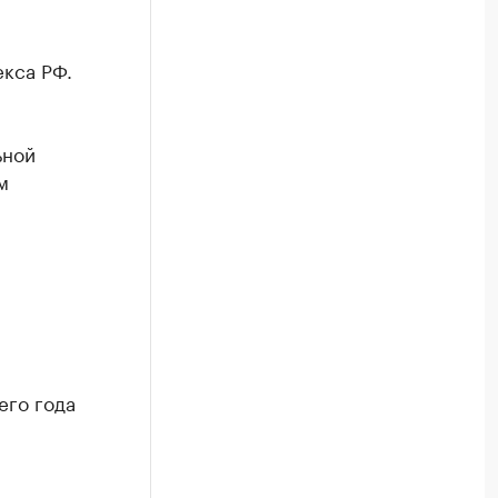
екса РФ.
ьной
м
его года