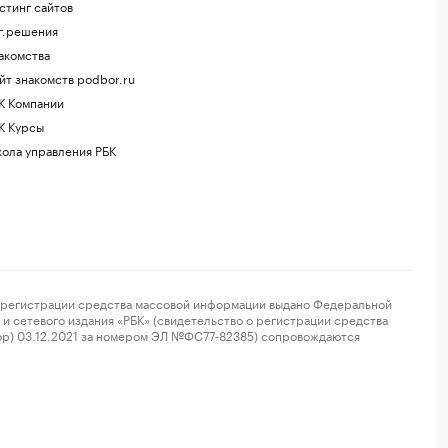
стинг сайтов
г.решения
акомства
йт знакомств podbor.ru
К Компании
К Курсы
ола управления РБК
регистрации средства массовой информации выдано Федеральной
и сетевого издания «РБК» (свидетельство о регистрации средства
ор) 03.12.2021 за номером ЭЛ №ФС77-82385) сопровождаются