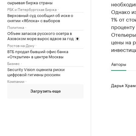
сырьевая биржа страны
необходим
РБК и Петербургская Биржа
Однако из
Верховный суд сообщил об иске о
1% от ст
снятии «Яблока» с выборов
проценту 
Политика
Объем запасов русского осетра в
Отельеры
Азовском море вырос вдвое за год
цены на 
Ростов-на-Дону
инвестици
ВТБ продал бывший офис банка
«Открытие» в центре Москвы
Бизнес
Авторы
Security Vision оценила риски
цифровой гигиены россиян
Компании
Дарья Храм
Загрузить еще