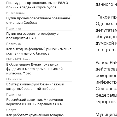
Почему доллар поднялся выше ₽82: 3
данного н
причины падения курса рубля
Инвестиции
«Такое пр
Путин провел оперативное совещание
с членами Совбеза
Однако, п
Политика
депутата
Путин поговорил по телефону с
обсужден
президентом ОАЭ
думской 
Политика
Telegram-
Как выход на фондовый рынок изменил
компании малого бизнеса
РБК и МСП Банк
Ранее РБК
В обмелевшем Дунае показался
действова
фундамент моста времен Римской
империи. Фото
совершен
Общество
инфрастр
В Ялте разминируют безэкипажный
Ставропол
катер, выброшенный на берег
федераль
Политика
Российский защитник Мироманов
курортны
вернулся из НХЛ и перешел в СКА
Спорт
Муниципа
Как работает крупнейшая товарно-