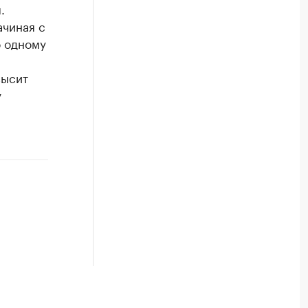
.
ачиная с
о одному
высит
у