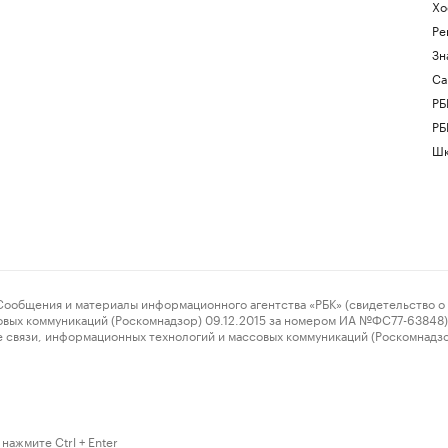
Хо
Ре
Зн
Са
РБ
РБ
Шк
ения и материалы информационного агентства «РБК» (свидетельство о 
овых коммуникаций (Роскомнадзор) 09.12.2015 за номером ИА №ФС77-63848) 
 связи, информационных технологий и массовых коммуникаций (Роскомнадз
нажмите Ctrl + Enter