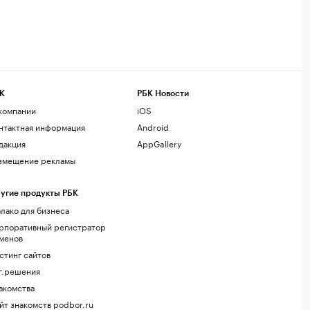
К
РБК Новости
компании
iOS
нтактная информация
Android
дакция
AppGallery
змещение рекламы
угие продукты РБК
лако для бизнеса
рпоративный регистратор
менов
стинг сайтов
г.решения
акомства
йт знакомств podbor.ru