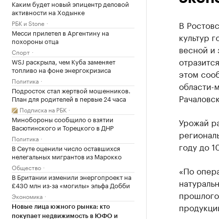
Каким будет новый эпицентр деловой
активности на Ходынке
РБК и Stone
В Ростов
Месси прилетел в Аргентину на
культур г
похороны отца
весной и 
Спорт
отразится
WSJ раскрыла, чем Куба заменяет
топливо на фоне энергокризиса
этом соо
Политика
области-м
Подросток стал жертвой мошенников.
Рачаловск
План для родителей в первые 24 часа
Подписка на РБК
Минобороны сообщило о взятии
Урожай р
Васютинского и Торецкого в ДНР
региональ
Политика
году до 1
В Сеуте оценили число оставшихся
нелегальных мигрантов из Марокко
Общество
«По опера
В Британии изменили энергопроект на
натураль
£430 млн из-за «могилы» эльфа Добби
прошлого 
Экономика
продукци
Новые лица южного рынка: кто
покупает недвижимость в ЮФО и