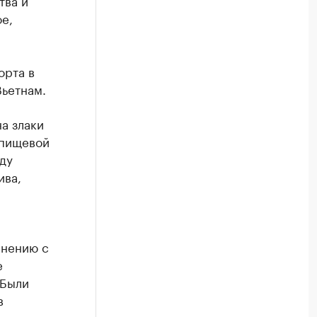
тва и
е,
орта в
Вьетнам.
а злаки
 пищевой
ду
ива,
внению с
е
 Были
в