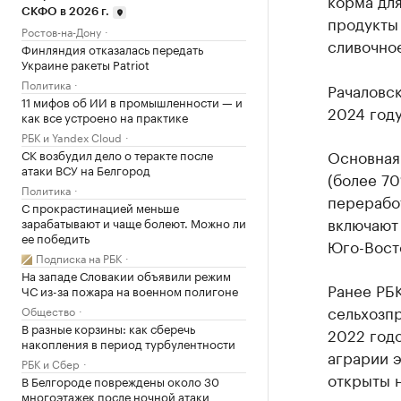
корма для
СКФО в 2026 г.
продукты 
Ростов-на-Дону
сливочное
Финляндия отказалась передать
Украине ракеты Patriot
Политика
Рачаловс
11 мифов об ИИ в промышленности — и
2024 году
как все устроено на практике
РБК и Yandex Cloud
Основная 
СК возбудил дело о теракте после
атаки ВСУ на Белгород
(более 7
Политика
перерабо
С прокрастинацией меньше
включают 
зарабатывают и чаще болеют. Можно ли
ее победить
Юго-Вост
Подписка на РБК
На западе Словакии объявили режим
Ранее РБК
ЧС из-за пожара на военном полигоне
сельхозпр
Общество
В разные корзины: как сберечь
2022 годо
накопления в период турбулентности
аграрии э
РБК и Сбер
открыты н
В Белгороде повреждены около 30
многоэтажек после ночной атаки