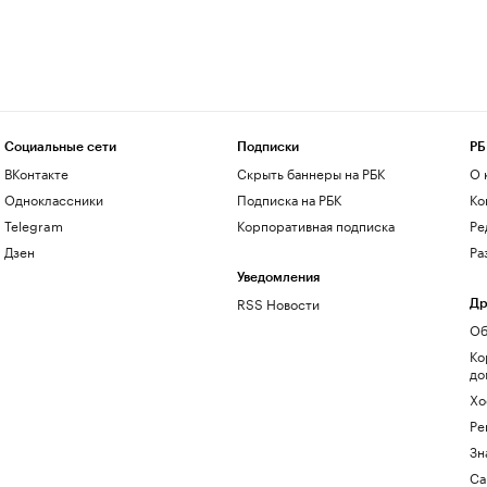
Социальные сети
Подписки
РБ
ВКонтакте
Скрыть баннеры на РБК
О 
Одноклассники
Подписка на РБК
Ко
Telegram
Корпоративная подписка
Ре
Дзен
Ра
Уведомления
RSS Новости
Др
Об
Ко
до
Хо
Ре
Зн
Са