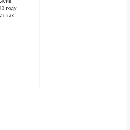
высив
23 году
ранних