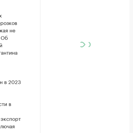
х
орозков
жая не
 Об
й
тантина
н в 2023
сти в
 экспорт
ключая