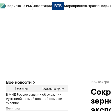
Подписка на РБК
Инвестиции
Мероприятия
Отрасли
Недви
РБК Курсы
РБК Life
Тренды
Визионеры
Национальные проекты
Горо
Спецпроекты СПб
Конференции СПб
Спецпроекты
Проверка конт
PROюгАгро
Все новости
Ростов-на-Дону
Весь мир
Сокр
В МИД России заявили об оказании
Румынией прямой военной помощи
зерн
Украине
Политика
эксп