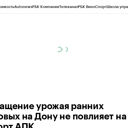
жимость
Autonews
РБК Компании
Телеканал
РБК Вино
Спорт
Школа упра
д
Стиль
Крипто
РБК Бизнес-среда
Дискуссионный клуб
Исследования
К
рагентов
Политика
Экономика
Бизнес
Технологии и медиа
Финансы
Рын
ащение урожая ранних
овых на Дону не повлияет на
орт АПК