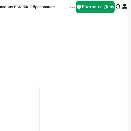
Ростов-на-Дону
вления РБК
РБК Образование
редитные рейтинги
Франшизы
Газета
ок наличной валюты