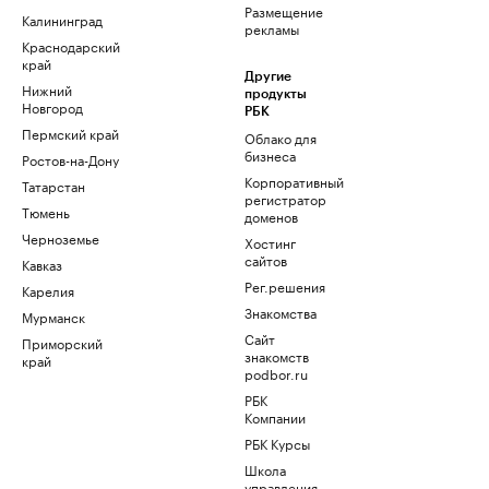
Размещение
Калининград
рекламы
Краснодарский
край
Другие
Нижний
продукты
Новгород
РБК
Пермский край
Облако для
бизнеса
Ростов-на-Дону
Корпоративный
Татарстан
регистратор
Тюмень
доменов
Черноземье
Хостинг
сайтов
Кавказ
Рег.решения
Карелия
Знакомства
Мурманск
Сайт
Приморский
знакомств
край
podbor.ru
РБК
Компании
РБК Курсы
Школа
управления