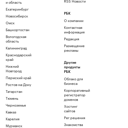
RSS Новости
и область
Екатеринбург
РБК
Новосибирск
О компании
Омск
Контактная
Башкортостан
информация
Вологодская
Редакция
область
Размещение
Калининград
рекламы
Краснодарский
край
Другие
Нижний
продукты
Новгород
РБК
Пермский край
Облако для
бизнеса
Ростов-на-Дону
Корпоративный
Татарстан
регистратор
Тюмень
доменов
Черноземье
Хостинг
сайтов
Кавказ
Рег.решения
Карелия
Знакомства
Мурманск