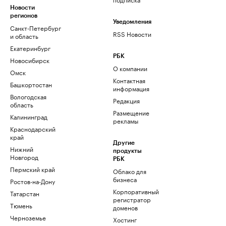
Новости
регионов
Уведомления
Санкт-Петербург
RSS Новости
и область
Екатеринбург
РБК
Новосибирск
О компании
Омск
Контактная
Башкортостан
информация
Вологодская
Редакция
область
Размещение
Калининград
рекламы
Краснодарский
край
Другие
Нижний
продукты
Новгород
РБК
Пермский край
Облако для
бизнеса
Ростов-на-Дону
Корпоративный
Татарстан
регистратор
Тюмень
доменов
Черноземье
Хостинг