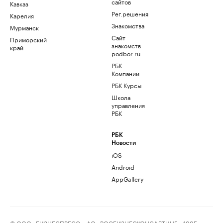
сайтов
Кавказ
Рег.решения
Карелия
Знакомства
Мурманск
Сайт
Приморский
знакомств
край
podbor.ru
РБК
Компании
РБК Курсы
Школа
управления
РБК
РБК
Новости
iOS
Android
AppGallery
© ООО «БИЗНЕСПРЕСС», АО «РОСБИЗНЕСКОНСАЛТИНГ», 1995–