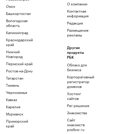
О компании
Омск
Контактная
Башкортостан
информация
Вологодская
Редакция
область
Размещение
Калининград
рекламы
Краснодарский
край
Другие
Нижний
продукты
Новгород
РБК
Пермский край
Облако для
бизнеса
Ростов-на-Дону
Корпоративный
Татарстан
регистратор
Тюмень
доменов
Черноземье
Хостинг
сайтов
Кавказ
Рег.решения
Карелия
Знакомства
Мурманск
Сайт
Приморский
знакомств
край
podbor.ru