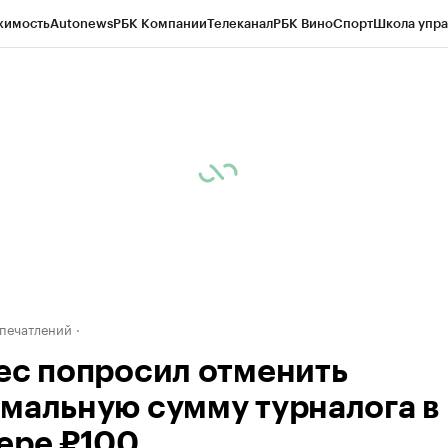
жимость
Autonews
РБК Компании
Телеканал
РБК Вино
Спорт
Школа упра
д
Стиль
Крипто
РБК Бизнес-среда
Дискуссионный клуб
Исследования
К
рагентов
Политика
Экономика
Бизнес
Технологии и медиа
Финансы
Рын
печатлений
ес попросил отменить
мальную сумму турналога в
ере ₽100