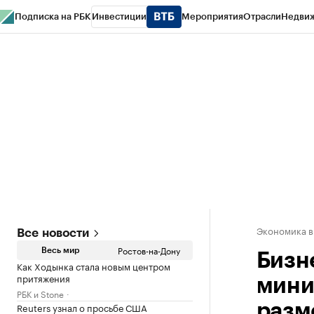
Подписка на РБК
Инвестиции
Мероприятия
Отрасли
Недви
РБК Курсы
РБК Life
Тренды
Визионеры
Национальные проекты
Горо
Спецпроекты СПб
Конференции СПб
Спецпроекты
Проверка конт
Экономика в
Все новости
Ростов-на-Дону
Весь мир
Бизн
Как Ходынка стала новым центром
притяжения
мини
РБК и Stone
Reuters узнал о просьбе США
разм