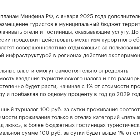
 планам Минфина РФ, с января 2025 года дополнител
размещение туристов в муниципальный бюджет терри
лачивать отели и гостиницы, оказывающие услугу. До
ссии продолжит действовать механизм курортного сб
платят совершеннолетние отдыхающие за пользовани
ой инфраструктурой в регионах действия эксперимен
льные власти смогут самостоятельно определять
ость введения туристического налога и его размеры
степенно будет расти, начиная с 1% от стоимости пр
ду и прибавляя по одному проценту в год до 2029 год
нный турналог 100 руб. за сутки проживания соответ
имости проживания только в отелях категорий «пять з
зд люкс», в более бюджетных гостиницах туристическ
альной сумме 100 руб. за сутки будет выше 1% от с
ия.