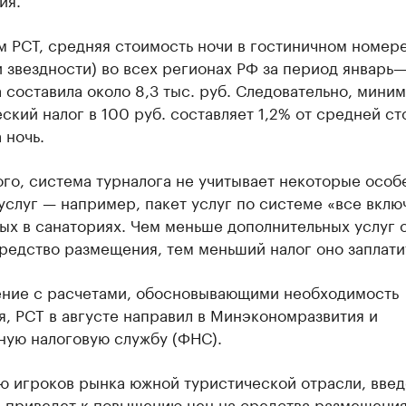
 РСТ, средняя стоимость ночи в гостиничном номере
 звездности) во всех регионах РФ за период январь—
 составила около 8,3 тыс. руб. Следовательно, мини
ский налог в 100 руб. составляет 1,2% от средней с
 ночь.
го, система турналога не учитывает некоторые особ
услуг — например, пакет услуг по системе «все вклю
ых в санаториях. Чем меньше дополнительных услуг 
редство размещения, тем меньший налог оно заплати
ние с расчетами, обосновывающими необходимость
, РСТ в августе направил в Минэкономразвития и
ную налоговую службу (ФНС).
ю игроков рынка южной туристической отрасли, вве
а
приведет к повышению цен на средства размещения