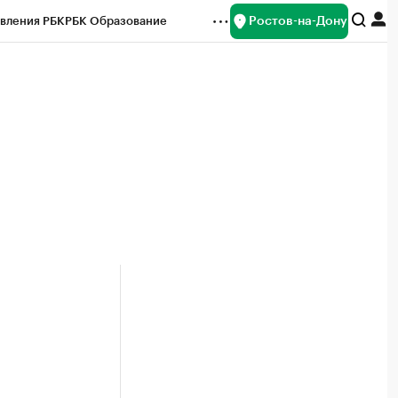
Ростов-на-Дону
вления РБК
РБК Образование
редитные рейтинги
Франшизы
Газета
ок наличной валюты