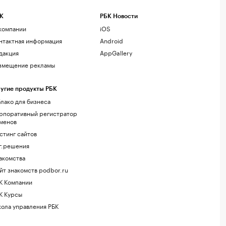
К
РБК Новости
компании
iOS
нтактная информация
Android
дакция
AppGallery
змещение рекламы
угие продукты РБК
лако для бизнеса
рпоративный регистратор
менов
стинг сайтов
г.решения
акомства
йт знакомств podbor.ru
К Компании
К Курсы
ола управления РБК