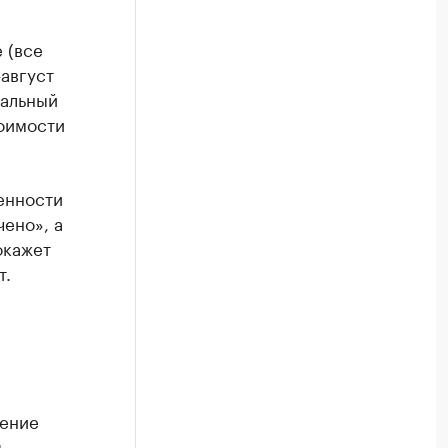
 (все
август
мальный
тоимости
енности
чено», а
окажет
т.
дение
.