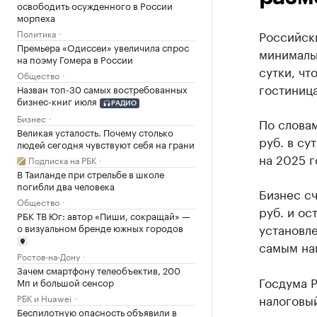
освободить осужденного в России
морпеха
Политика
Российски
Премьера «Одиссеи» увеличила спрос
минимальн
на поэму Гомера в России
сутки, чт
Общество
гостиниц
Назван топ-30 самых востребованных
бизнес-книг июля
РАДИО
Бизнес
По словам
Великая усталость. Почему столько
руб. в су
людей сегодня чувствуют себя на грани
на 2025 г
Подписка на РБК
В Таиланде при стрельбе в школе
погибли два человека
Бизнес сч
Общество
руб. и ос
РБК ТВ Юг: автор «Пиши, сокращай» —
установл
о визуальном бренде южных городов
самым на
Ростов-на-Дону
Зачем смартфону телеобъектив, 200
Госдума Р
Мп и большой сенсор
налоговы
РБК и Huawei
Беспилотную опасность объявили в