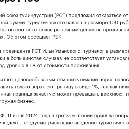
й союз туриндустрии (РСТ) предложил отказаться от
ой суммы туристического налога в размере 100 руб.
обы он соответствовал рыночным ценам на проживани
ах. Об этом сообщает
РБК
.
 президента РСТ Ильи Уманского, турналог в размер
тки в большинстве случаев не соответствует установ
од уровню в 1% от стоимости проживания.
итает целесообразным отменить нижний порог налог
тавить только верхнюю границу в виде 1%, так как ниж
енная граница зачастую может превышать верхнюю, т
гружая бизнес.
Ф 10 июля 2024 года в третьем чтении приняла попра
й кодекс, предусматривающие введение туристическ