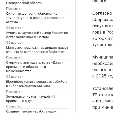
налога.
Свердловской области
Политика
Согласно
Синоптик допустил обновление
температурного рекорда в Москве 7
сбор за 
августа
будут вып
Общество
года в Ро
Умерла заслуженный тренер России по
фехтованию Фаина Саевич
который 
Общество
туристск
Минтранс предложил защищать трассы
от БПЛА за счет дорожных бюджетов
Муниципа
Политика
необходим
Супруге главы издательства «Джем»
предъявили обвинение в
налога по
мошенничестве
в 2025 го
Общество
Bloomberg узнал о серии самоубийств
в Киберкомандовании США
Установле
Политика
1% от сто
Землетрясение магнитудой 4,1
«пять зве
произошло в Туве
при миним
Общество
Средняя пенсия неработающих
проживан