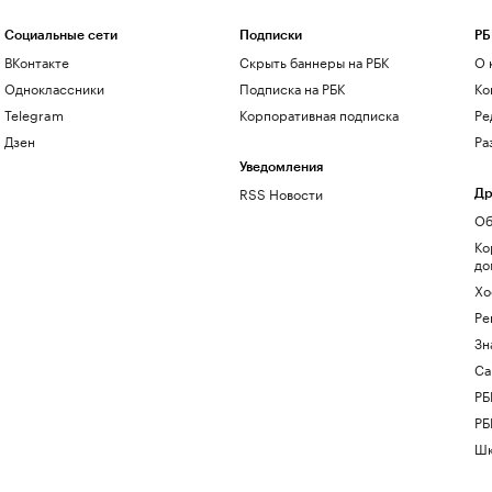
Социальные сети
Подписки
РБ
ВКонтакте
Скрыть баннеры на РБК
О 
Одноклассники
Подписка на РБК
Ко
Telegram
Корпоративная подписка
Ре
Дзен
Ра
Уведомления
RSS Новости
Др
Об
Ко
до
Хо
Ре
Зн
Са
РБ
РБ
Шк