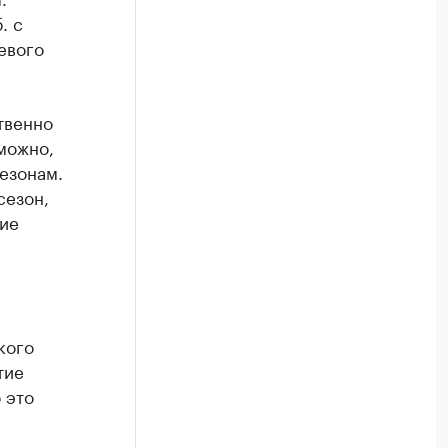
. с
евого
твенно
зможно,
езонам.
сезон,
ние
кого
тие
 это