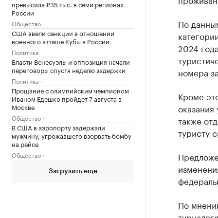
превысила ₽35 тыс. в семи регионах
России
По данным
Общество
США ввели санкции в отношении
категории
военного атташе Кубы в России
2024 года
Политика
туристиче
Власти Венесуэлы и оппозиция начали
переговоры спустя неделю задержки
номера за
Политика
Прощание с олимпийским чемпионом
Кроме это
Иваном Едешко пройдет 7 августа в
оказания 
Москве
Общество
также отд
В США в аэропорту задержали
туристу с
мужчину, угрожавшего взорвать бомбу
на рейсе
Предложе
Общество
изменения
Загрузить еще
федераль
По мнени
турналог