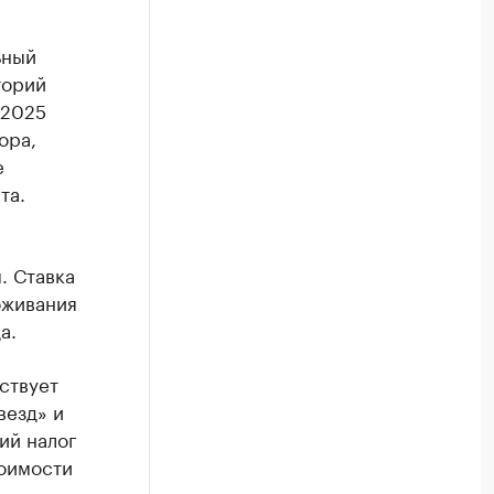
ьный
торий
 2025
ора,
е
та.
. Ставка
оживания
а.
ствует
везд» и
ий налог
тоимости