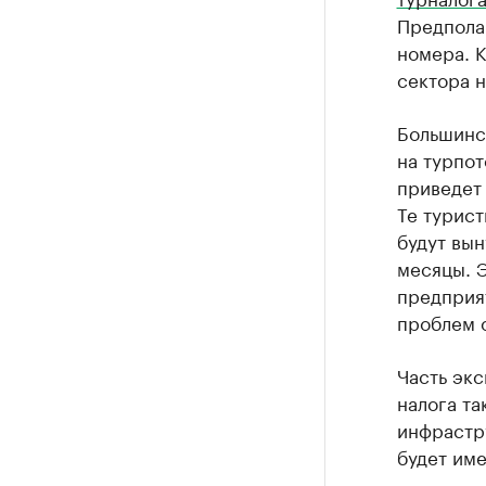
Предполаг
номера. К
сектора н
Большинс
на турпот
приведет 
Те турист
будут вын
месяцы. Э
предприя
проблем о
Часть экс
налога та
инфрастру
будет име