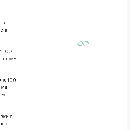
 в
е в
е 100
ленному
а в 100
няя
ем
вки в
ого