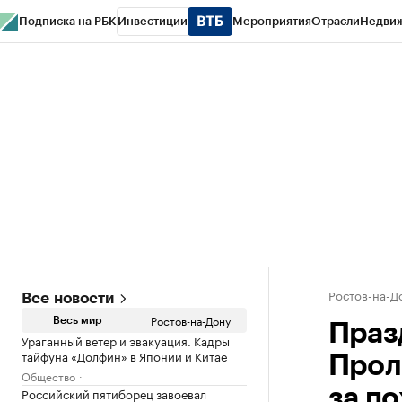
Подписка на РБК
Инвестиции
Мероприятия
Отрасли
Недви
РБК Курсы
РБК Life
Тренды
Визионеры
Национальные проекты
Горо
Спецпроекты СПб
Конференции СПб
Спецпроекты
Проверка конт
Ростов-на-Д
Все новости
Ростов-на-Дону
Весь мир
Праз
Ураганный ветер и эвакуация. Кадры
тайфуна «Долфин» в Японии и Китае
Прол
Общество
Российский пятиборец завоевал
за п