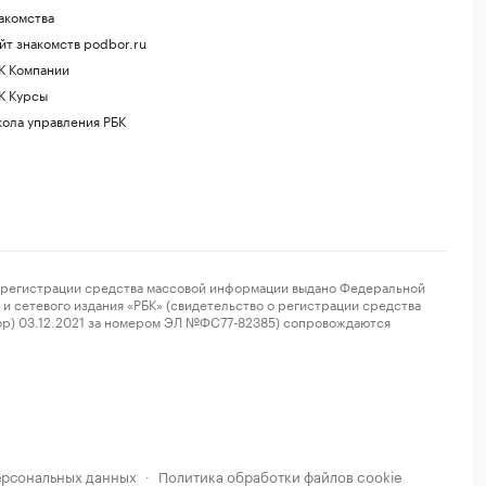
акомства
йт знакомств podbor.ru
К Компании
К Курсы
ола управления РБК
регистрации средства массовой информации выдано Федеральной
и сетевого издания «РБК» (свидетельство о регистрации средства
ор) 03.12.2021 за номером ЭЛ №ФС77-82385) сопровождаются
ерсональных данных
Политика обработки файлов cookie
·