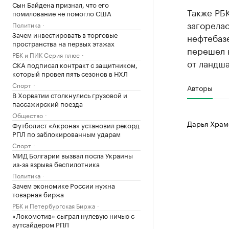
Сын Байдена признал, что его
Также РБ
помилование не помогло США
загорелас
Политика
Зачем инвестировать в торговые
нефтебазе
пространства на первых этажах
перешел 
РБК и ПИК Серия плюс
от ландш
СКА подписал контракт с защитником,
который провел пять сезонов в НХЛ
Спорт
Авторы
В Хорватии столкнулись грузовой и
пассажирский поезда
Общество
Дарья Храм
Футболист «Акрона» установил рекорд
РПЛ по заблокированным ударам
Спорт
МИД Болгарии вызвал посла Украины
из-за взрыва беспилотника
Политика
Зачем экономике России нужна
товарная биржа
РБК и Петербургская Биржа
«Локомотив» сыграл нулевую ничью с
аутсайдером РПЛ