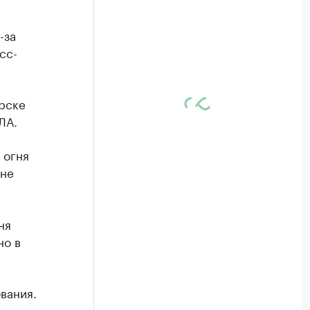
-за
сс-
рске
ЛА.
 огня
 не
ня
но в
вания.