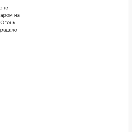
йоне
жаром на
 Огонь
традало