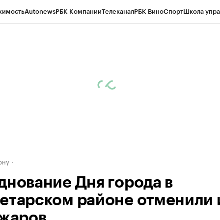
жимость
Autonews
РБК Компании
Телеканал
РБК Вино
Спорт
Школа упра
д
Стиль
Крипто
РБК Бизнес-среда
Дискуссионный клуб
Исследования
К
рагентов
Политика
Экономика
Бизнес
Технологии и медиа
Финансы
Рын
ону
днование Дня города в
етарском районе отменили 
ожаров