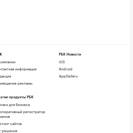
К
РБК Новости
компании
iOS
нтактная информация
Android
дакция
AppGallery
змещение рекламы
угие продукты РБК
лако для бизнеса
рпоративный регистратор
менов
стинг сайтов
г.решения