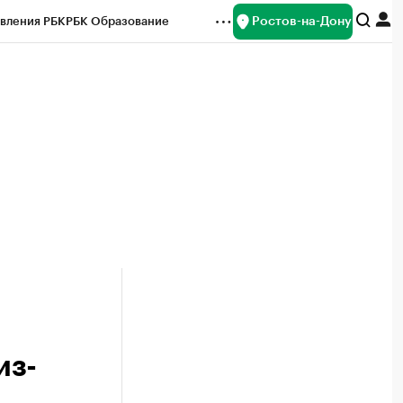
Ростов-на-Дону
вления РБК
РБК Образование
редитные рейтинги
Франшизы
Газета
ок наличной валюты
из-