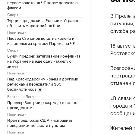
первое золото на ЧЕ после допуска с
флагом
Спорт
В Пролет
Турция предложила России и Украине
ситуации
объявить мораторий на бои
служба р
Политика
Пловец Степанов встал на колени и
извинился за критику Парижа на ЧЕ
18 август
Спорт
Ростовск
Вучич предрек затягивание конфликта
на Украине на еще одну «тяжелую
зиму»
Возгорани
Политика
пострадал
Над Краснодарским краем и другими
отменен д
регионами перехватили 360
беспилотников
Ростов-на-Дону
«В связи 
Премьер Венгрии раскрыл, кто станет
города и 
президентом
сообщени
Политика
Иран предложил США «исправить
поведение» по шести пунктам
Жителей 
Политика