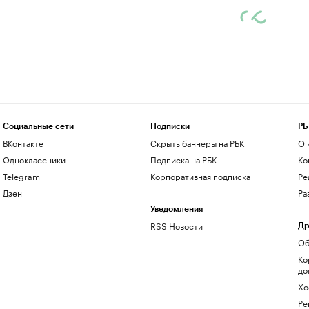
Социальные сети
Подписки
РБ
ВКонтакте
Скрыть баннеры на РБК
О 
Одноклассники
Подписка на РБК
Ко
Telegram
Корпоративная подписка
Ре
Дзен
Ра
Уведомления
RSS Новости
Др
Об
Ко
до
Хо
Ре