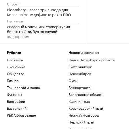
Спорт
Bloomberg назвал три выхода для
Киева на фоне дефицита ракет ПВО
Политика
«Веселый молочник» Уолкер купил
билеты в Стамбул на случай
выдворения
Общество
Марат и Динара Сафины сыграют с
Федерером и Ли На на турнире в
Рубрики
Новости регионов
Шанхае
Политика
Санкт-Петербург и область
Спорт
Экономика
Екатеринбург
ТАСС узнал о возможности скорого
Общество
Новосибирск
визита Уиткоффа и Кушнера в Москву
Бизнес
Омск
Политика
Технологии и медиа
Башкортостан
Загрузить еще
Финансы
Вологодская область
Биографии
Калининград
База знаний
Краснодарский край
РБК Образование
Нижний Новгород
Пермский край
Ростов-на-Дону