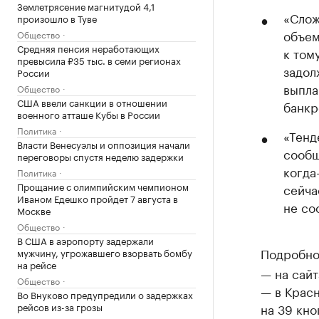
Землетрясение магнитудой 4,1
«Слож
произошло в Туве
объем
Общество
Средняя пенсия неработающих
к том
превысила ₽35 тыс. в семи регионах
задол
России
выпла
Общество
США ввели санкции в отношении
банкр
военного атташе Кубы в России
Политика
«Тенд
Власти Венесуэлы и оппозиция начали
сообщ
переговоры спустя неделю задержки
когда
Политика
Прощание с олимпийским чемпионом
сейча
Иваном Едешко пройдет 7 августа в
не со
Москве
Общество
В США в аэропорту задержали
Подробно
мужчину, угрожавшего взорвать бомбу
на рейсе
— на сайт
Общество
— в Крас
Во Внуково предупредили о задержках
рейсов из-за грозы
на 39 кно