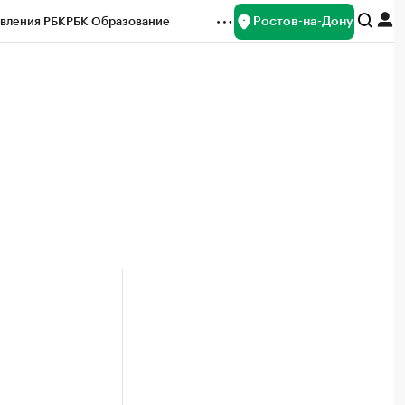
Ростов-на-Дону
вления РБК
РБК Образование
редитные рейтинги
Франшизы
Газета
ок наличной валюты