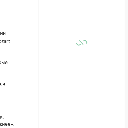
ции
zart
рые
ая
к,
жнее».