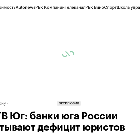
жимость
Autonews
РБК Компании
Телеканал
РБК Вино
Спорт
Школа упра
д
Стиль
Крипто
РБК Бизнес-среда
Дискуссионный клуб
Исследования
К
рагентов
Политика
Экономика
Бизнес
Технологии и медиа
Финансы
Рын
ону
ЭКСКЛЮЗИВ
ТВ Юг: банки юга России
тывают дефицит юристов