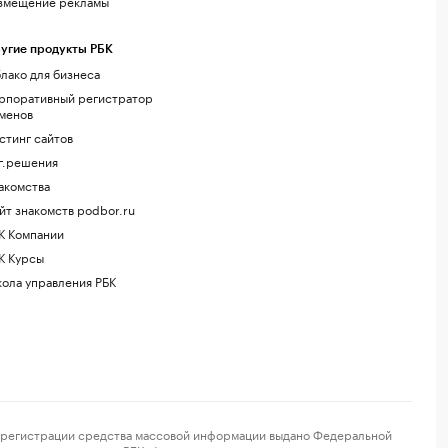
змещение рекламы
угие продукты РБК
лако для бизнеса
рпоративный регистратор
менов
стинг сайтов
г.решения
акомства
йт знакомств podbor.ru
К Компании
К Курсы
ола управления РБК
регистрации средства массовой информации выдано Федеральной