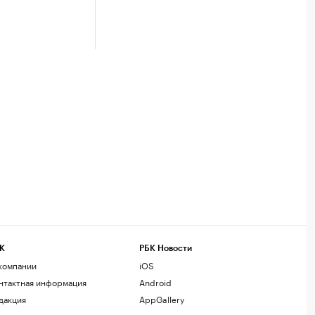
К
РБК Новости
компании
iOS
нтактная информация
Android
дакция
AppGallery