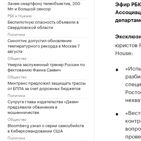
Зачем смартфону телеобъектив, 200
Эфир РБК 
Мп и большой сенсор
Ассоциац
РБК и Huawei
департам
Беспилотную опасность объявили в
Свердловской области
Политика
Эксклюзи
Синоптик допустил обновление
юристов 
температурного рекорда в Москве 7
августа
House:
Общество
Умерла заслуженный тренер России по
«Испы
фехтованию Фаина Саевич
разби
Общество
Минтранс предложил защищать трассы
специ
от БПЛА за счет дорожных бюджетов
Росто
Политика
нехва
Супруге главы издательства «Джем»
предъявили обвинение в
«Вест
мошенничестве
Общество
контр
Bloomberg узнал о серии самоубийств
вопро
в Киберкомандовании США
прове
Политика