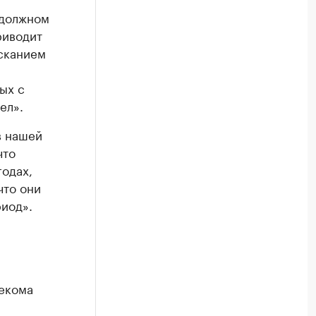
 должном
риводит
ысканием
ых с
ел».
в нашей
что
годах,
что они
риод».
екома