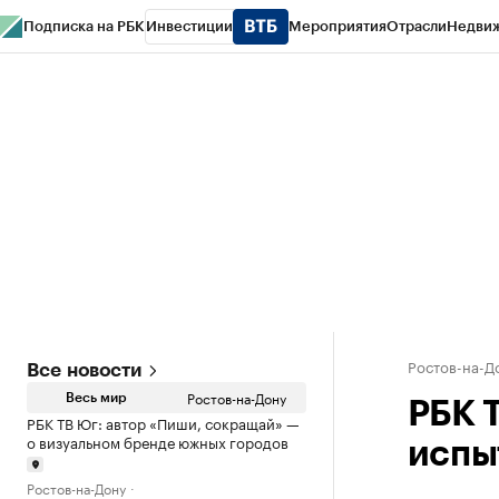
Подписка на РБК
Инвестиции
Мероприятия
Отрасли
Недви
РБК Курсы
РБК Life
Тренды
Визионеры
Национальные проекты
Горо
Спецпроекты СПб
Конференции СПб
Спецпроекты
Проверка конт
Ростов-на-Д
Все новости
Ростов-на-Дону
Весь мир
РБК 
РБК ТВ Юг: автор «Пиши, сокращай» —
о визуальном бренде южных городов
испы
Ростов-на-Дону