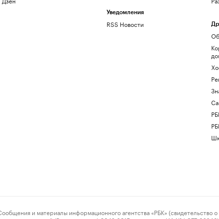
Дзен
Ра
Уведомления
RSS Новости
Др
Об
Ко
до
Хо
Ре
Зн
Са
РБ
РБ
Шк
ения и материалы информационного агентства «РБК» (свидетельство о 