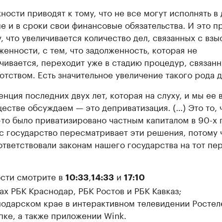
ности приводят к тому, что не все могут исполнять в
е и в сроки свои финансовые обязательства. И это п
у, что увеличивается количество дел, связанных с вз
женности, с тем, что задолженность, которая не
чивается, переходит уже в стадию процедур, связанн
отством. Есть значительное увеличение такого рода д
енция последних двух лет, которая на слуху, и мы ее 
естве обсуждаем — это деприватизация. (…) Это то, 
-то было приватизировано частным капиталом в 90-х 
с государство пересматривает эти решения, потому 
ответствовали законам нашего государства на тот пе
сти смотрите в
,
и
10:33
14:33
17:10
ах РБК Краснодар, РБК Ростов и РБК Кавказ;
нодарском крае в интерактивном телевидении Ростел
пке, а также приложении Wink.