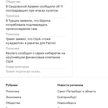
Общество
В Саудовской Аравии сообщили об 11
пострадавших при атаках хуситов
Политика
В Турции заявили, что Европа
потребовала подтверждать
происхождение газа
Политика
Трамп заявил, что США «тоже
нуждаются» в ракетах для Patriot
Политика
Reuters сообщил о серии кибератак на
крупнейшие финансовые компании
США
Новая категория
Трамп подписал указы,
ограничивающие право на
гражданство по рождению
Политика
Рубрики
Новости регионов
Политика
Санкт-Петербург и область
Загрузить еще
Экономика
Екатеринбург
Общество
Новосибирск