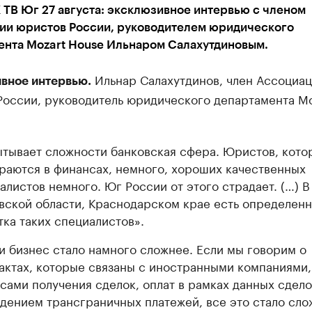
ТВ Юг 27 августа: эксклюзивное интервью с членом
ии юристов России, руководителем юридического
ента Mozart House Ильнаром Салахутдиновым.
Ильнар Салахутдинов, член Ассоциа
вное интервью.
России, руководитель юридического департамента Mo
тывает сложности банковская сфера. Юристов, кото
раются в финансах, немного, хороших качественных
алистов немного. Юг России от этого страдает. (…) В
вской области, Краснодарском крае есть определенн
тка таких специалистов».
и бизнес стало намного сложнее. Если мы говорим о
актах, которые связаны с иностранными компаниями,
сами получения сделок, оплат в рамках данных сдело
дением трансграничных платежей, все это стало сло