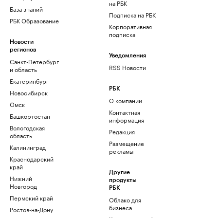
на РБК
База знаний
Подписка на РБК
РБК Образование
Корпоративная
подписка
Новости
регионов
Уведомления
Санкт-Петербург
RSS Новости
и область
Екатеринбург
РБК
Новосибирск
О компании
Омск
Контактная
Башкортостан
информация
Вологодская
Редакция
область
Размещение
Калининград
рекламы
Краснодарский
край
Другие
Нижний
продукты
Новгород
РБК
Пермский край
Облако для
бизнеса
Ростов-на-Дону