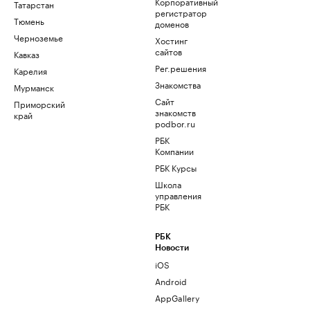
Корпоративный
Татарстан
регистратор
Тюмень
доменов
Черноземье
Хостинг
сайтов
Кавказ
Рег.решения
Карелия
Знакомства
Мурманск
Сайт
Приморский
знакомств
край
podbor.ru
РБК
Компании
РБК Курсы
Школа
управления
РБК
РБК
Новости
iOS
Android
AppGallery