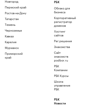
Новгород
РБК
Пермский край
Облако для
бизнеса
Ростов-на-Дону
Корпоративный
Татарстан
регистратор
Тюмень
доменов
Черноземье
Хостинг
сайтов
Кавказ
Рег.решения
Карелия
Знакомства
Мурманск
Сайт
Приморский
знакомств
край
podbor.ru
РБК
Компании
РБК Курсы
Школа
управления
РБК
РБК
Новости