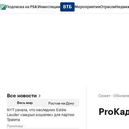
Подписка на РБК
Инвестиции
Мероприятия
Отрасли
Недви
РБК Курсы
РБК Life
Тренды
Визионеры
Национальные проекты
Горо
Спецпроекты СПб
Конференции СПб
Спецпроекты
Проверка конт
Сюжет
·
Обновлен
Все новости
Ростов-на-Дону
Весь мир
NYT узнала, что наследник Estée
ProКа
Lauder «закрыл кошелек» для партии
Трампа
Политика