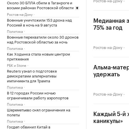
Ростов-на-Дону
Около 30 БПЛА сбили в Таганроге и
восьми районах Ростовской области
Ростов-на-Дону
Военные уничтожили 153 дрона над
Медианная з
Россией в ночь на 9 августа
75% за год
Политика
Военные перехватили около 30 дронов
над Ростовской областью за ночь
Ростов-на-Дону
Политика
Как Ходынка стала новым центром
притяжения
РБК и Stone
Альма-матер
Reuters узнал о подготовке
удержать
демократами альтернативы
импичмента для Трампа
Политика
В 12 городах России ночью
Ростов-на-Дону
ограничивали работу аэропортов
Политика
Шереметьево снял ограничения на
Каждый 5-й 
полеты
Политика
каникулы»
Госдеп обвинил Китай в