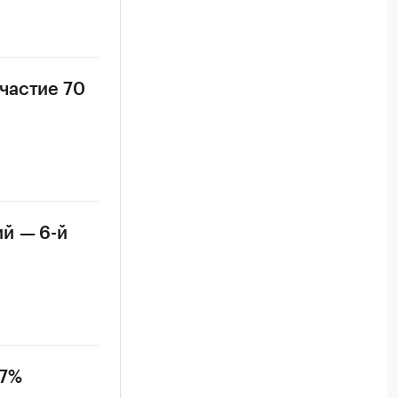
частие 70
ий — 6-й
 7%