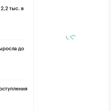
,2 тыс. в
ыросла до
поступления