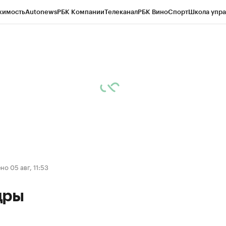
жимость
Autonews
РБК Компании
Телеканал
РБК Вино
Спорт
Школа упра
д
Стиль
Крипто
РБК Бизнес-среда
Дискуссионный клуб
Исследования
К
рагентов
Политика
Экономика
Бизнес
Технологии и медиа
Финансы
Рын
о 05 авг, 11:53
дры