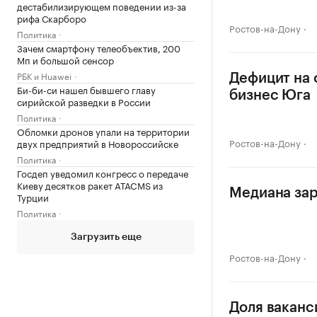
дестабилизирующем поведении из-за
рифа Скарборо
Ростов-на-Дону
Политика
Зачем смартфону телеобъектив, 200
Мп и большой сенсор
РБК и Huawei
Дефицит на 
Би-би-си нашел бывшего главу
бизнес Юга
сирийской разведки в России
Политика
Обломки дронов упали на территории
Ростов-на-Дону
двух предприятий в Новороссийске
Политика
Госдеп уведомил конгресс о передаче
Киеву десятков ракет ATACMS из
Медиана зар
Турции
Политика
Загрузить еще
Ростов-на-Дону
Доля ваканс