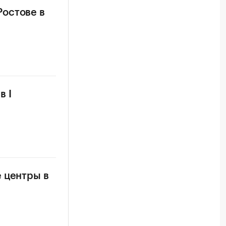
Ростове в
в I
 центры в