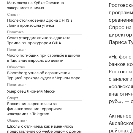
Матч звезд на Кубке Овечкина
Ростовск
завершился вничью
программе
Спорт
сравнении
После столкновения дрона с НПЗ в
Ливии произошла утечка
Спрос на 
Политика
директор
Сенат утвердил личного адвоката
Лариса Т
Трампа генпрокурором США
Политика
Число погибших при стрельбе в школе
«На фоне
в Таиланде выросло до девяти
банков к
Общество
Ростовско
Bloomberg узнал об ограничении
Турцией прохода судов в Черном море
с аналог
Политика
«сельская
Умер отец Лионеля Месси
аналогичн
Спорт
руб.», — 
Россиянина арестовали за
финансирование терроризма
«звездами» в Telegram
Активнее 
Общество
Аксайско
Школы с отличием: как изменилось
районах Д
представление об учебе рядом с домом