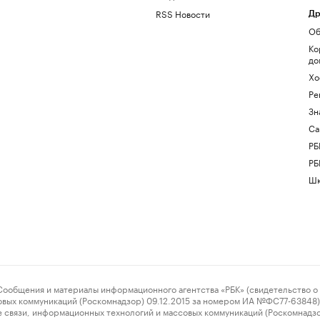
RSS Новости
Др
Об
Ко
до
Хо
Ре
Зн
Са
РБ
РБ
Шк
ения и материалы информационного агентства «РБК» (свидетельство о 
овых коммуникаций (Роскомнадзор) 09.12.2015 за номером ИА №ФС77-63848) 
 связи, информационных технологий и массовых коммуникаций (Роскомнадз