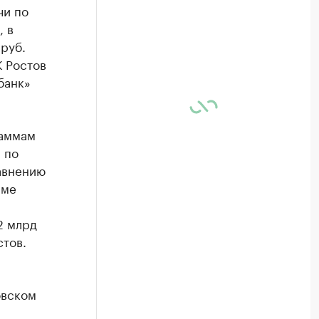
чи по
, в
руб.
К Ростов
банк»
раммам
 по
равнению
мме
2 млрд
стов.
овском