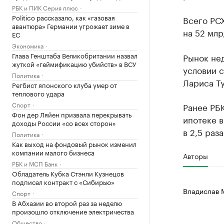
РБК и ПИК Серия плюс
Politico рассказало, как «газовая
Всего РСХ
авантюра» Германии угрожает зиме в
на 52 млр
ЕС
Экономика
Глава Генштаба Великобритании назвал
Рынок не
жуткой «геймификацию убийств» в ВСУ
условии 
Политика
Лариса Т
Регбист японского клуба умер от
теплового удара
Спорт
Ранее РБ
Фон дер Ляйен призвала перекрывать
ипотеке в
доходы России «со всех сторон»
в 2,5 раз
Политика
Как выход на фондовый рынок изменил
компании малого бизнеса
Авторы
РБК и МСП Банк
Обладатель Кубка Стэнли Кузнецов
подписал контракт с «Сибирью»
Владислав 
Спорт
В Абхазии во второй раз за неделю
произошло отключение электричества
Общество