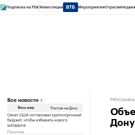
Подписка на РБК
Инвестиции
Мероприятия
Отрасли
Недви
РБК Курсы
РБК Life
Тренды
Визионеры
Национальные проекты
Горо
Спецпроекты СПб
Конференции СПб
Спецпроекты
Проверка конт
PROСтройка
Все новости
Ростов-на-Дону
Весь мир
Объе
Сенат США согласовал краткосрочный
бюджет, чтобы избежать нового
Дону 
шатдауна
Политика