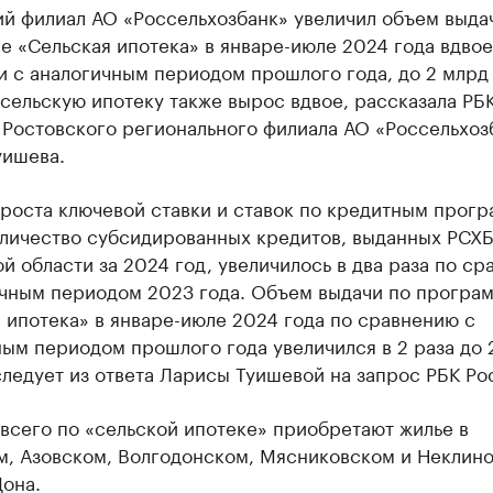
ий филиал АО «Россельхозбанк» увеличил объем выда
 «Сельская ипотека» в январе-июле 2024 года вдвое
 с аналогичным периодом прошлого года, до 2 млрд 
сельскую ипотеку также вырос вдвое, рассказала РБ
 Ростовского регионального филиала АО «Россельхоз
уишева.
 роста ключевой ставки и ставок по кредитным прог
оличество субсидированных кредитов, выданных РСХБ
й области за 2024 год, увеличилось в два раза по с
ичным периодом 2023 года. Объем выдачи по програ
 ипотека» в январе-июле 2024 года по сравнению с
ым периодом прошлого года увеличился в 2 раза до 
следует из ответа Ларисы Туишевой на запрос РБК Ро
всего по «сельской ипотеке» приобретают жилье в
м, Азовском, Волгодонском, Мясниковском и Неклин
она.