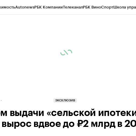
жимость
Autonews
РБК Компании
Телеканал
РБК Вино
Спорт
Школа упра
д
Стиль
Крипто
РБК Бизнес-среда
Дискуссионный клуб
Исследования
К
рагентов
Политика
Экономика
Бизнес
Технологии и медиа
Финансы
Рын
ЭКСКЛЮЗИВ
м выдачи «сельской ипотеки
вырос вдвое до ₽2 млрд в 20