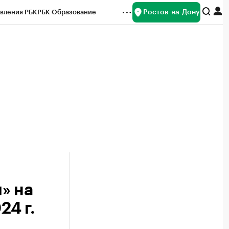
Ростов-на-Дону
вления РБК
РБК Образование
редитные рейтинги
Франшизы
Газета
ок наличной валюты
» на
24 г.