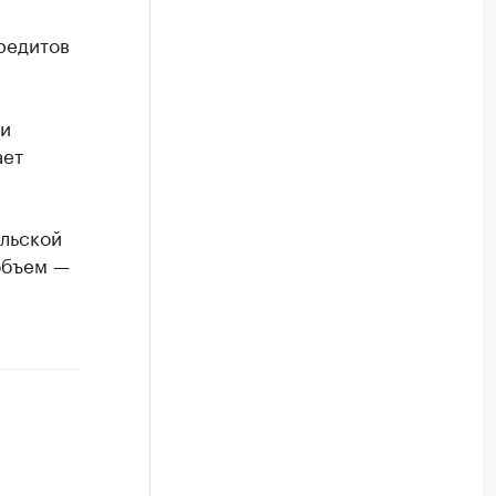
редитов
ри
ает
ельской
 объем —