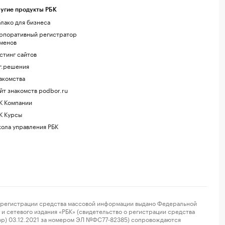
угие продукты РБК
лако для бизнеса
рпоративный регистратор
менов
стинг сайтов
г.решения
акомства
йт знакомств podbor.ru
К Компании
К Курсы
ола управления РБК
регистрации средства массовой информации выдано Федеральной
и сетевого издания «РБК» (свидетельство о регистрации средства
ор) 03.12.2021 за номером ЭЛ №ФС77-82385) сопровождаются