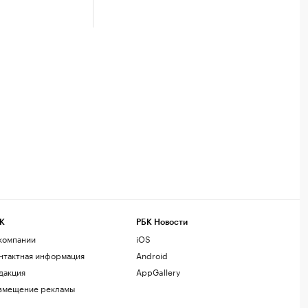
К
РБК Новости
компании
iOS
нтактная информация
Android
дакция
AppGallery
змещение рекламы