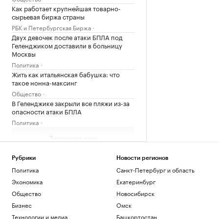
Как работает крупнейшая товарно-
сырьевая биржа страны
РБК и Петербургская Биржа
Двух девочек после атаки БПЛА под
Геленджиком доставили в больницу
Москвы
Политика
Жить как итальянская бабушка: что
такое нонна-максинг
Общество
В Геленджике закрыли все пляжи из-за
опасности атаки БПЛА
Политика
Загрузить еще
Рубрики
Новости регионов
Политика
Санкт-Петербург и область
Экономика
Екатеринбург
Общество
Новосибирск
Бизнес
Омск
Технологии и медиа
Башкортостан