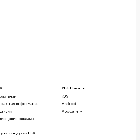
К
РБК Новости
компании
iOS
нтактная информация
Android
дакция
AppGallery
змещение рекламы
угие продукты РБК