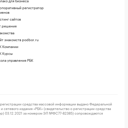
лако для бизнеса
рпоративный регистратор
менов
стинг сайтов
г.решения
акомства
йт знакомств podbor.ru
К Компании
К Курсы
ола управления РБК
регистрации средства массовой информации выдано Федеральной
и сетевого издания «РБК» (свидетельство о регистрации средства
ор) 03.12.2021 за номером ЭЛ №ФС77-82385) сопровождаются