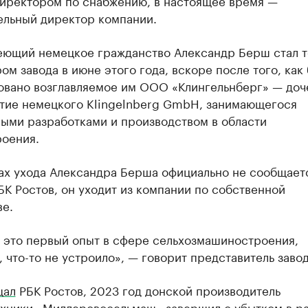
директором по снабжению, в настоящее время —
ельный директор компании.
еющий немецкое гражданство Александр Берш стал т
м завода в июне этого года, вскоре после того, как
овано возглавляемое им ООО «Клингельнберг» — до
тие немецкого Klingelnberg GmbH, занимающегося
ыми разработками и производством в области
роения.
ах ухода Александра Берша официально не сообщаетс
К Ростов, он уходит из компании по собственной
ве.
о это первый опыт в сфере сельхозмашиностроения,
 что-то не устроило», — говорит представитель завод
щал
РБК Ростов, 2023 год донской производитель
ехники «Миллеровосельмаш» завершил с убытком в р