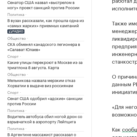
работал 
Сенатор США назвал «выстрелом в
исполнит
ногу» проект санкций против России
Политика
В вузах рассказали, как прошла одна из
Также им
«самых жарких» приемных кампаний
менеджеро
РАДИО
ликвидир
Общество
СКА обменял канадского легионера в
предприя
«Салават Юлаев»
инженерн
Спорт
станкост
Какие улицы перекроют в Москве из-за
триатлона 8 августа. Карта
Общество
О причин
Мельникова назвала мерзким отказ
данным РБ
Хорватии в выдаче виз россиянам
инициати
Спорт
Сенат США одобрил «адские» санкции
против России
«Для нег
Политика
возможно,
Водитель автобуса сбил ногой дрон со
взрывчаткой в аэропорту Лейпцига
Как
сооб
Политика
В Аргентине массажист рассказал о
сельхозт