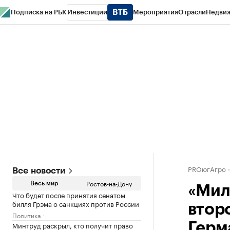
Подписка на РБК
Инвестиции
Мероприятия
Отрасли
Недви
РБК Курсы
РБК Life
Тренды
Визионеры
Национальные проекты
Горо
Спецпроекты СПб
Конференции СПб
Спецпроекты
Проверка конт
PROюгАгро
Все новости
Ростов-на-Дону
Весь мир
«Мил
Что будет после принятия сенатом
билля Грэма о санкциях против России
втор
Политика
Минтруд раскрыл, кто получит право
Герм