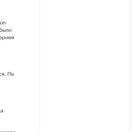
оп-
 было
чернее
я. По
а.
азмере