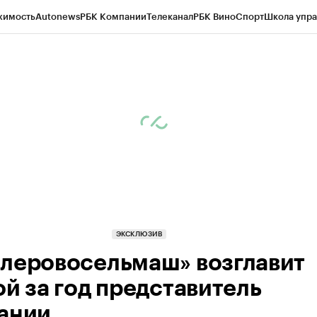
жимость
Autonews
РБК Компании
Телеканал
РБК Вино
Спорт
Школа упра
д
Стиль
Крипто
РБК Бизнес-среда
Дискуссионный клуб
Исследования
К
рагентов
Политика
Экономика
Бизнес
Технологии и медиа
Финансы
Рын
ЭКСКЛЮЗИВ
леровосельмаш» возглавит
ой за год представитель
ании