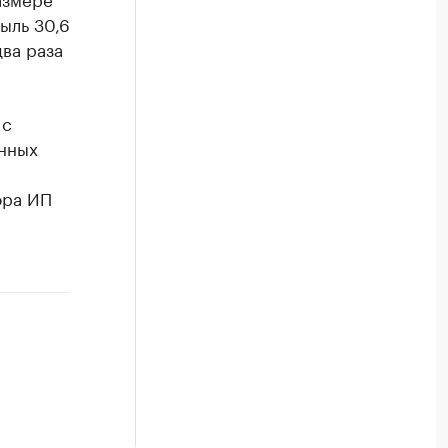
быль 30,6
ва раза
 с
енных
ора ИП