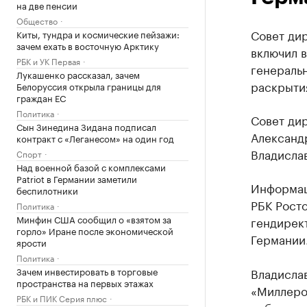
на две пенсии
Общество
Совет ди
Киты, тундра и космические пейзажи:
зачем ехать в восточную Арктику
включил в
РБК и УК Первая
генераль
Лукашенко рассказал, зачем
раскрыти
Белоруссия открыла границы для
граждан ЕС
Политика
Совет ди
Сын Зинедина Зидана подписал
Александ
контракт с «Леганесом» на один год
Владислав
Спорт
Над военной базой с комплексами
Patriot в Германии заметили
Информац
беспилотники
РБК Росто
Политика
Минфин США сообщил о «взятом за
гендирек
горло» Иране после экономической
Германии
ярости
Политика
Зачем инвестировать в торговые
Владислав
пространства на первых этажах
«Миллеро
РБК и ПИК Серия плюс