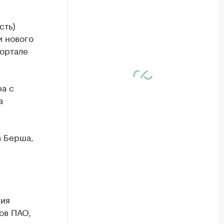
сть)
и нового
ортале
а с
а
а Берша,
ния
ов ПАО,