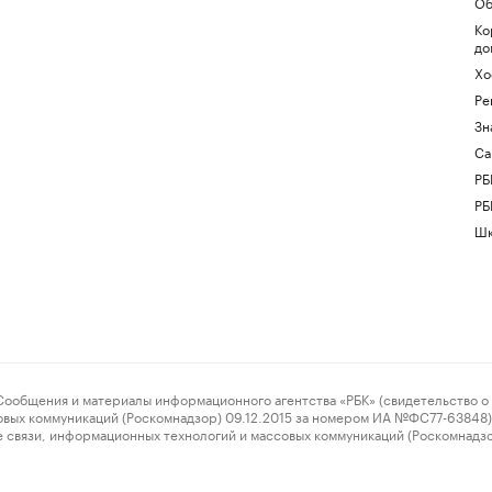
Об
Ко
до
Хо
Ре
Зн
Са
РБ
РБ
Шк
ения и материалы информационного агентства «РБК» (свидетельство о 
овых коммуникаций (Роскомнадзор) 09.12.2015 за номером ИА №ФС77-63848) 
 связи, информационных технологий и массовых коммуникаций (Роскомнадз