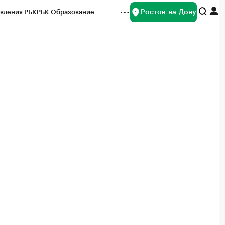
Ростов-на-Дону
вления РБК
РБК Образование
редитные рейтинги
Франшизы
Газета
ок наличной валюты