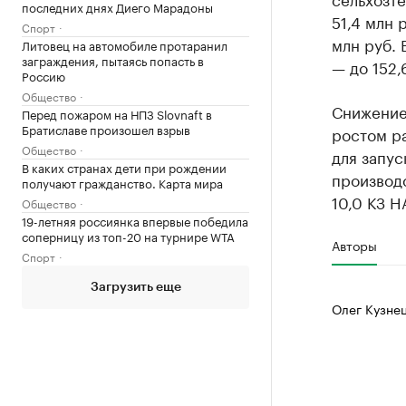
последних днях Диего Марадоны
51,4 млн 
Спорт
млн руб. 
Литовец на автомобиле протаранил
заграждения, пытаясь попасть в
— до 152,
Россию
Общество
Снижение
Перед пожаром на НПЗ Slovnaft в
Братиславе произошел взрыв
ростом р
Общество
для запус
В каких странах дети при рождении
производ
получают гражданство. Карта мира
10,0 КЗ H
Общество
19-летняя россиянка впервые победила
соперницу из топ-20 на турнире WTA
Авторы
Спорт
Загрузить еще
Олег Кузне