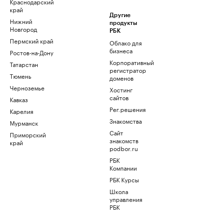
Краснодарский
край
Другие
Нижний
продукты
Новгород
РБК
Пермский край
Облако для
бизнеса
Ростов-на-Дону
Корпоративный
Татарстан
регистратор
Тюмень
доменов
Черноземье
Хостинг
сайтов
Кавказ
Рег.решения
Карелия
Знакомства
Мурманск
Сайт
Приморский
знакомств
край
podbor.ru
РБК
Компании
РБК Курсы
Школа
управления
РБК