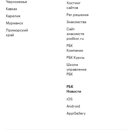
Черноземье
Хостинг
сайтов
Кавказ
Рег.решения
Карелия
Знакомства
Мурманск
Сайт
Приморский
знакомств
край
podbor.ru
РБК
Компании
РБК Курсы
Школа
управления
РБК
РБК
Новости
iOS
Android
AppGallery