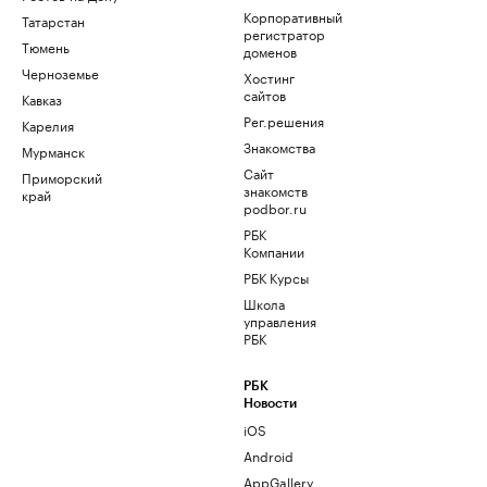
Корпоративный
Татарстан
регистратор
Тюмень
доменов
Черноземье
Хостинг
сайтов
Кавказ
Рег.решения
Карелия
Знакомства
Мурманск
Сайт
Приморский
знакомств
край
podbor.ru
РБК
Компании
РБК Курсы
Школа
управления
РБК
РБК
Новости
iOS
Android
AppGallery