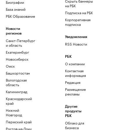
Скрыть баннеры
Биографии
на РБК
База знаний
Подписка на РБК
РБК Образование
Корпоративная
подписка
Новости
регионов
Уведомления
Санкт-Петербург
RSS Новости
и область
Екатеринбург
РБК
Новосибирск
О компании
Омск
Контактная
Башкортостан
информация
Вологодская
Редакция
область
Размещение
Калининград
рекламы
Краснодарский
край
Другие
Нижний
продукты
Новгород
РБК
Пермский край
Облако для
бизнеса
Ростов-на-Дону