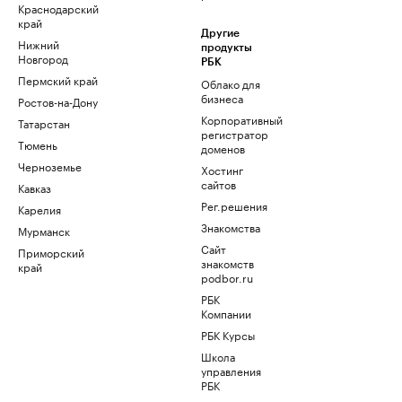
Краснодарский
край
Другие
Нижний
продукты
Новгород
РБК
Пермский край
Облако для
бизнеса
Ростов-на-Дону
Корпоративный
Татарстан
регистратор
Тюмень
доменов
Черноземье
Хостинг
сайтов
Кавказ
Рег.решения
Карелия
Знакомства
Мурманск
Сайт
Приморский
знакомств
край
podbor.ru
РБК
Компании
РБК Курсы
Школа
управления
РБК